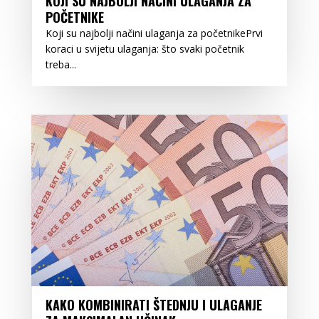
KOJI SU NAJBOLJI NAČINI ULAGANJA ZA
POČETNIKE
Koji su najbolji načini ulaganja za početnikePrvi
koraci u svijetu ulaganja: što svaki početnik
treba...
KAKO KOMBINIRATI ŠTEDNJU I ULAGANJE