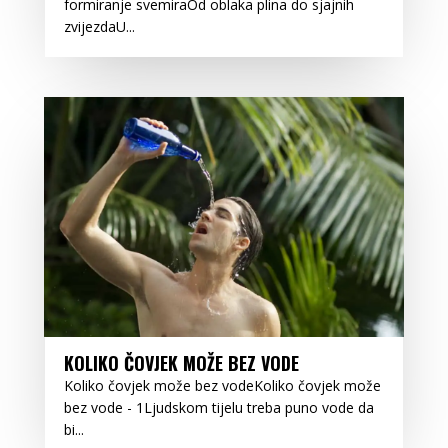
formiranje svemiraOd oblaka plina do sjajnih
zvijezdaU...
KOLIKO ČOVJEK MOŽE BEZ VODE
Koliko čovjek može bez vodeKoliko čovjek može
bez vode - 1Ljudskom tijelu treba puno vode da
bi...