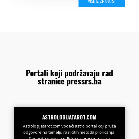
VIŠE IZ ZNANOST
Portali koji podržavaju rad
stranice pressrs.ba
ASTROLOGIJATAROT.COM
Astrologijatarot.com vodeći astro portal koji pruža
odgovore na temelju različitih metoda proricanja.
Donesite najbolje odluke uz precizne astro