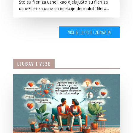
Što su fileri za usne i kao djelujuŠto su fileri za
usneFileri za usne su injekcije dermalnih filera...
VIŠE IZ LJEPOTE I ZDRAVLJA
LJUBAV I VEZE