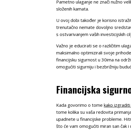
Pametno ulaganje ne znači nužno velika
složenih kamata.
U ovoj dobi također je korisno istraži
trenutačno nemate dovoljno sredstava 
s ostvarivanjem vaših investicijskih cil
Važno je educirati se o različitim ula
maksimalno optimizirali svoje prihode
financijsku sigurnost u 30ima na održi
omogućiti sigurniju i bezbrižniju budu
Financijska sigurn
Kada govorimo o tome
kako izgraditi
tome kolika su vaša redovita primanja
upadnete u financijske probleme. Hitn
što će vam omogućiti miran san čak i 