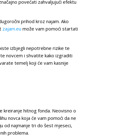
značajno povećati zahvaljujući efektu
a dugoročni prihod kroz najam. Ako
ut
zajam.eu
može vam pomoći startati
biste izbjegli nepotrebne rizike te
te novcem i shvatite kako izgraditi
tvarate temelj koji će vam kasnije
e kreiranje hitnog fonda. Neovisno o
alihu novca koja će vam pomoći da ne
ju od najmanje tri do šest mjeseci,
enih problema.