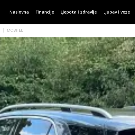
Naslovna
Financije
Ljepota i zdravlje
Ljubav i veze