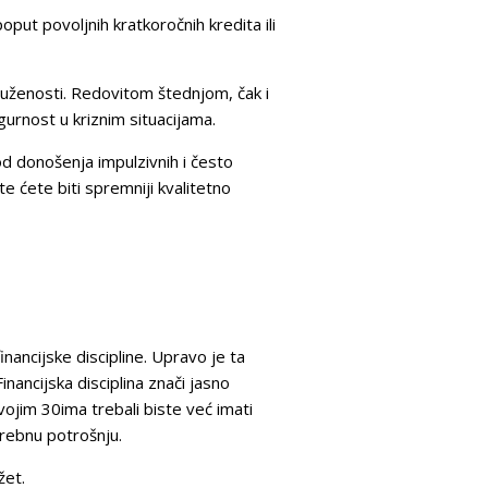
ut povoljnih kratkoročnih kredita ili
aduženosti. Redovitom štednjom, čak i
gurnost u kriznim situacijama.
 od donošenja impulzivnih i često
e ćete biti spremniji kvalitetno
nancijske discipline. Upravo je ta
inancijska disciplina znači jasno
vojim 30ima trebali biste već imati
trebnu potrošnju.
žet.