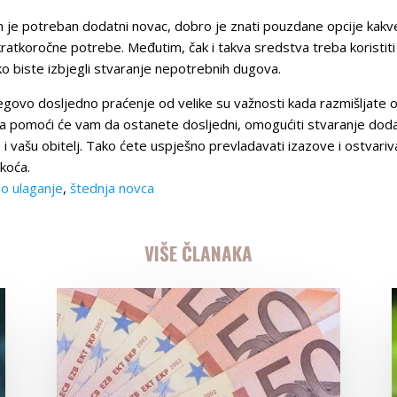
am je potreban dodatni novac, dobro je znati pouzdane opcije kak
kratkoročne potrebe. Međutim, čak i takva sredstva treba koristiti
ako biste izbjegli stvaranje nepotrebnih dugova.
njegovo dosljedno praćenje od velike su važnosti kada razmišljate
lina pomoći će vam da ostanete dosljedni, omogućiti stvaranje dod
i vašu obitelj. Tako ćete uspješno prevladavati izazove i ostvariva
škoća.
o ulaganje
,
štednja novca
VIŠE ČLANAKA