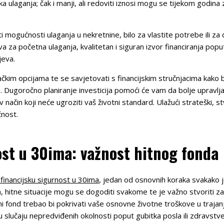
 ulaganja; čak i manji, ali redoviti iznosi mogu se tijekom godina 
ti mogućnosti ulaganja u nekretnine, bilo za vlastite potrebe ili z
za početna ulaganja, kvalitetan i siguran izvor financiranja pop
jeva.
gačkim opcijama te se savjetovati s financijskim stručnjacima kako 
. Dugoročno planiranje investicija pomoći će vam da bolje upravlja
v način koji neće ugroziti vaš životni standard. Ulažući strateški, s
ćnost.
ost u 30ima: važnost hitnog fonda
 financijsku sigurnost u 30ima
, jedan od osnovnih koraka svakako j
, hitne situacije mogu se dogoditi svakome te je važno stvoriti z
i fond trebao bi pokrivati vaše osnovne životne troškove u trajan
u slučaju nepredviđenih okolnosti poput gubitka posla ili zdravstv