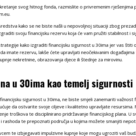
etanje svog hitnog fonda, razmislite o privremenim rješenjima pop
m.eu.
sredstva kako se ne biste našli u nepovoljnoj situaciji zbog prez
diti svoju financijsku rezervu koja će vam pružiti stabilnost i si
trategije kako izgraditi financijsku sigurnost u 30ima jer vas štiti
 da imate rezervu, lakše ćete upravljati neočekivanim događajima t
kupnje nekretnine, obrazovanja djece ili štednje za mirovinu.
ina u 30ima kao temelj sigurnosti
financijsku sigurnost u 30ima, ne biste smjeli zanemariti važnost fi
ćuje da ostvarite svoje ciljeve i kvalitetno upravljate resursima. F
enje troškova te disciplinirano pridržavanje financijskog plana. U s
da i rashoda te prepoznati područja u kojima možete smanjiti nepo
ovcem te izbjegavati impulzivne kupnje koje mogu ugroziti vaš bud