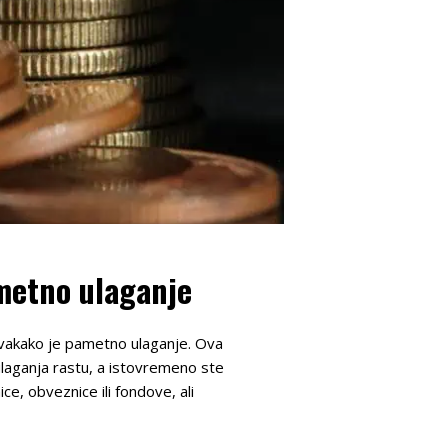
ametno ulaganje
akako je pametno ulaganje. Ova
 ulaganja rastu, a istovremeno ste
ce, obveznice ili fondove, ali