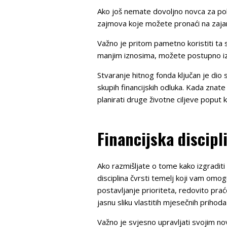
Ako još nemate dovoljno novca za pokr
zajmova koje možete pronaći na zaja
Važno je pritom pametno koristiti ta 
manjim iznosima, možete postupno izgra
Stvaranje hitnog fonda ključan je dio s
skupih financijskih odluka. Kada znate
planirati druge životne ciljeve poput 
Financijska discipl
Ako razmišljate o tome kako izgraditi 
disciplina čvrsti temelj koji vam omogu
postavljanje prioriteta, redovito prać
jasnu sliku vlastitih mjesečnih priho
Važno je svjesno upravljati svojim n