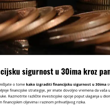
ancijsku sigurnost u 30ima kroz p
mišljate o tome
kako izgraditi financijsku sigurnost u 30ima
sv
iljnije financijske strategije, jer imate dovoljno vremena da vaša
ke. Razmotrite različite investicijske opcije poput ulaganja u dioni
financijskim ciljevima i razinom prihvatljivog rizika.