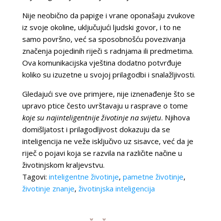
Nije neobično da papige i vrane oponašaju zvukove
iz svoje okoline, uključujući ljudski govor, i to ne
samo površno, već sa sposobnošću povezivanja
značenja pojedinih riječi s radnjama ili predmetima.
Ova komunikacijska vještina dodatno potvrđuje
koliko su izuzetne u svojoj prilagodbi i snalažljivosti.
Gledajući sve ove primjere, nije iznenađenje što se
upravo ptice često uvrštavaju u rasprave o tome
koje su najinteligentnije životinje na svijetu
. Njihova
domišljatost i prilagodljivost dokazuju da se
inteligencija ne veže isključivo uz sisavce, već da je
riječ o pojavi koja se razvila na različite načine u
životinjskom kraljevstvu.
Tagovi:
inteligentne životinje
,
pametne životinje
,
životinje znanje
,
životinjska inteligencija