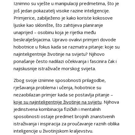
Iznimno su vješte u manipulaciji predmetima, što je
još jedan pokazatelj visoke razine inteligencije.
Primjerice, zabilježeno je kako koriste kokosove
ljuske kao sklonište, što zahtijeva planiranje
unaprijed – osobinu koja je rijetka među
beskralješnjacima. Upravo ovakvi primjeri dovode
hobotnice u fokus kada se razmatra pitanje: koje su
najinteligentnije životinje na svijetu? Njihovo
ponašanje često nadilazi očekivanja i fascinira čak i
najiskusnije istraživače morskog svijeta.
Zbog svoje iznimne sposobnosti prilagodbe,
rješavanja problema i učenja, hobotnice su
nezaobilazan primjer kada se postavlja pitanje –
koje su najinteligentnije životinje na svijetu
. Njihova
jedinstvena kombinacija fizičkih i mentalnih
sposobnosti ostaje predmet brojnih znanstvenih
istraživanja i inspiracija za proučavanje raznih oblika
inteligencije u životinjskom kraljevstvu.