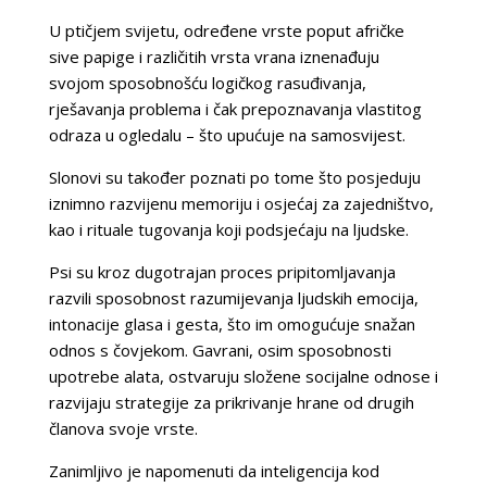
U ptičjem svijetu, određene vrste poput afričke
sive papige i različitih vrsta vrana iznenađuju
svojom sposobnošću logičkog rasuđivanja,
rješavanja problema i čak prepoznavanja vlastitog
odraza u ogledalu – što upućuje na samosvijest.
Slonovi su također poznati po tome što posjeduju
iznimno razvijenu memoriju i osjećaj za zajedništvo,
kao i rituale tugovanja koji podsjećaju na ljudske.
Psi su kroz dugotrajan proces pripitomljavanja
razvili sposobnost razumijevanja ljudskih emocija,
intonacije glasa i gesta, što im omogućuje snažan
odnos s čovjekom. Gavrani, osim sposobnosti
upotrebe alata, ostvaruju složene socijalne odnose i
razvijaju strategije za prikrivanje hrane od drugih
članova svoje vrste.
Zanimljivo je napomenuti da inteligencija kod