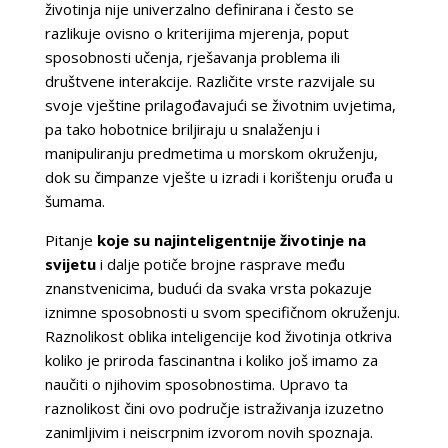
životinja nije univerzalno definirana i često se
razlikuje ovisno o kriterijima mjerenja, poput
sposobnosti učenja, rješavanja problema ili
društvene interakcije. Različite vrste razvijale su
svoje vještine prilagođavajući se životnim uvjetima,
pa tako hobotnice briljiraju u snalaženju i
manipuliranju predmetima u morskom okruženju,
dok su čimpanze vješte u izradi i korištenju oruđa u
šumama.
Pitanje
koje su najinteligentnije životinje na
svijetu
i dalje potiče brojne rasprave među
znanstvenicima, budući da svaka vrsta pokazuje
iznimne sposobnosti u svom specifičnom okruženju.
Raznolikost oblika inteligencije kod životinja otkriva
koliko je priroda fascinantna i koliko još imamo za
naučiti o njihovim sposobnostima. Upravo ta
raznolikost čini ovo područje istraživanja izuzetno
zanimljivim i neiscrpnim izvorom novih spoznaja.