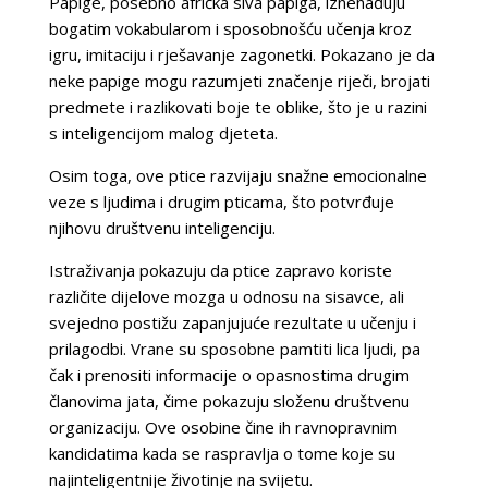
Papige, posebno afrička siva papiga, iznenađuju
bogatim vokabularom i sposobnošću učenja kroz
igru, imitaciju i rješavanje zagonetki. Pokazano je da
neke papige mogu razumjeti značenje riječi, brojati
predmete i razlikovati boje te oblike, što je u razini
s inteligencijom malog djeteta.
Osim toga, ove ptice razvijaju snažne emocionalne
veze s ljudima i drugim pticama, što potvrđuje
njihovu društvenu inteligenciju.
Istraživanja pokazuju da ptice zapravo koriste
različite dijelove mozga u odnosu na sisavce, ali
svejedno postižu zapanjujuće rezultate u učenju i
prilagodbi. Vrane su sposobne pamtiti lica ljudi, pa
čak i prenositi informacije o opasnostima drugim
članovima jata, čime pokazuju složenu društvenu
organizaciju. Ove osobine čine ih ravnopravnim
kandidatima kada se raspravlja o tome koje su
najinteligentnije životinje na svijetu.