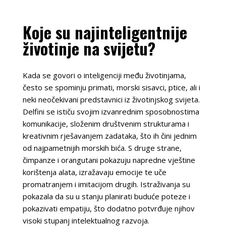
Koje su najinteligentnije
životinje na svijetu?
Kada se govori o inteligenciji među životinjama,
često se spominju primati, morski sisavci, ptice, ali i
neki neočekivani predstavnici iz životinjskog svijeta.
Delfini se ističu svojim izvanrednim sposobnostima
komunikacije, složenim društvenim strukturama i
kreativnim rješavanjem zadataka, što ih čini jednim
od najpametnijih morskih bića. S druge strane,
čimpanze i orangutani pokazuju napredne vještine
korištenja alata, izražavaju emocije te uče
promatranjem i imitacijom drugih. Istraživanja su
pokazala da su u stanju planirati buduće poteze i
pokazivati empatiju, što dodatno potvrđuje njihov
visoki stupanj intelektualnog razvoja.