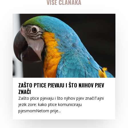
VIŠE ČLANAKA
ZAŠTO PTICE PJEVAJU I ŠTO NJIHOV PJEV
ZNAČI
Zašto ptice pjevaju i što njihov pjev značiTajni
jezik zore: kako ptice komuniciraju
pjesmomNetom prije...