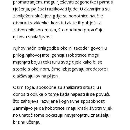
promatranjem, mogu rješavati zagonetke i pamtiti
rješenja, pa čak i razlikovati ljude. U akvarijima su
zabilježeni slučajevi gdje su hobotnice naučile
otvarati staklenke, koristiti alate ili pobjeći iz
zatvorenih spremnika, što dodatno potvrđuje
njihovu snalažljivost.
Njihov način prilagodbe okolini također govori u
prilog njihovoj inteligenciji. Hobotnice mogu
mijenjati boju i teksturu svog tijela kako bi se
stopile s okolinom, čime izbjegavaju predatore i
olakšavaju lov na plijen.
Osim toga, sposobne su analizirati situaciju i
donositi odluke o tome kada napasti ili se povući,
što zahtijeva razvijene kognitivne sposobnosti.
Zanimljivo je da hobotnice imaju kratki životni vijek,
no unatoč tome pokazuju nevjerojatnu znatiželju i
brzinu učenja.