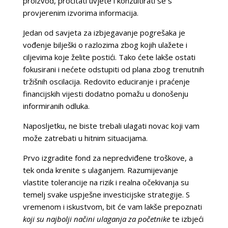
proizvod, pročitati uvjete i konzultirati se s
provjerenim izvorima informacija.
Jedan od savjeta za izbjegavanje pogrešaka je
vođenje bilješki o razlozima zbog kojih ulažete i
ciljevima koje želite postići. Tako ćete lakše ostati
fokusirani i nećete odstupiti od plana zbog trenutnih
tržišnih oscilacija. Redovito educiranje i praćenje
financijskih vijesti dodatno pomažu u donošenju
informiranih odluka.
Naposljetku, ne biste trebali ulagati novac koji vam
može zatrebati u hitnim situacijama.
Prvo izgradite fond za nepredviđene troškove, a
tek onda krenite s ulaganjem. Razumijevanje
vlastite tolerancije na rizik i realna očekivanja su
temelj svake uspješne investicijske strategije. S
vremenom i iskustvom, bit će vam lakše prepoznati
koji su najbolji načini ulaganja za početnike
te izbjeći