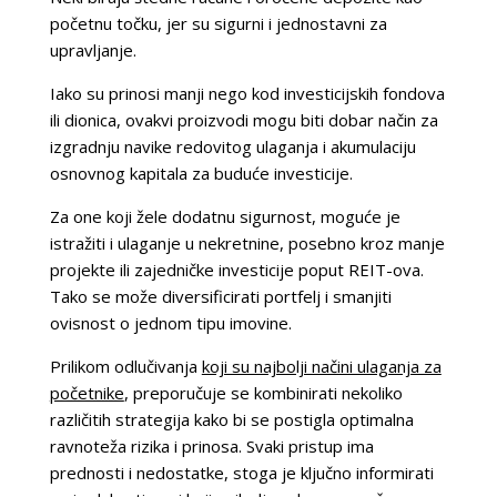
početnu točku, jer su sigurni i jednostavni za
upravljanje.
Iako su prinosi manji nego kod investicijskih fondova
ili dionica, ovakvi proizvodi mogu biti dobar način za
izgradnju navike redovitog ulaganja i akumulaciju
osnovnog kapitala za buduće investicije.
Za one koji žele dodatnu sigurnost, moguće je
istražiti i ulaganje u nekretnine, posebno kroz manje
projekte ili zajedničke investicije poput REIT-ova.
Tako se može diversificirati portfelj i smanjiti
ovisnost o jednom tipu imovine.
Prilikom odlučivanja
koji su najbolji načini ulaganja za
početnike
, preporučuje se kombinirati nekoliko
različitih strategija kako bi se postigla optimalna
ravnoteža rizika i prinosa. Svaki pristup ima
prednosti i nedostatke, stoga je ključno informirati