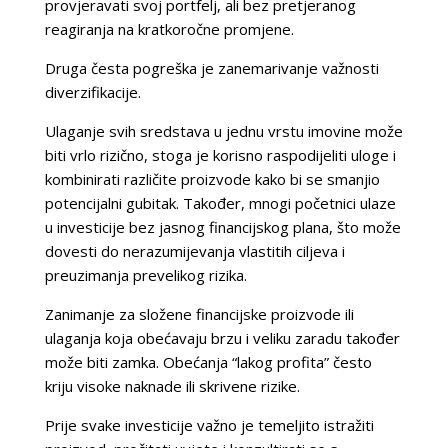
provjeravati svoj portfelj, ali bez pretjeranog
reagiranja na kratkoročne promjene.
Druga česta pogreška je zanemarivanje važnosti
diverzifikacije.
Ulaganje svih sredstava u jednu vrstu imovine može
biti vrlo rizično, stoga je korisno raspodijeliti uloge i
kombinirati različite proizvode kako bi se smanjio
potencijalni gubitak. Također, mnogi početnici ulaze
u investicije bez jasnog financijskog plana, što može
dovesti do nerazumijevanja vlastitih ciljeva i
preuzimanja prevelikog rizika.
Zanimanje za složene financijske proizvode ili
ulaganja koja obećavaju brzu i veliku zaradu također
može biti zamka. Obećanja “lakog profita” često
kriju visoke naknade ili skrivene rizike.
Prije svake investicije važno je temeljito istražiti