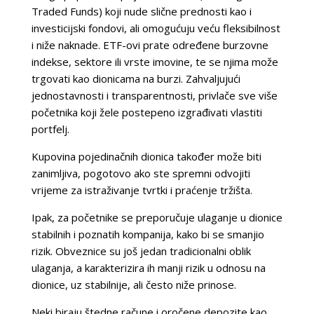
Traded Funds) koji nude slične prednosti kao i
investicijski fondovi, ali omogućuju veću fleksibilnost
i niže naknade. ETF-ovi prate određene burzovne
indekse, sektore ili vrste imovine, te se njima može
trgovati kao dionicama na burzi. Zahvaljujući
jednostavnosti i transparentnosti, privlače sve više
početnika koji žele postepeno izgrađivati vlastiti
portfelj.
Kupovina pojedinačnih dionica također može biti
zanimljiva, pogotovo ako ste spremni odvojiti
vrijeme za istraživanje tvrtki i praćenje tržišta.
Ipak, za početnike se preporučuje ulaganje u dionice
stabilnih i poznatih kompanija, kako bi se smanjio
rizik. Obveznice su još jedan tradicionalni oblik
ulaganja, a karakterizira ih manji rizik u odnosu na
dionice, uz stabilnije, ali često niže prinose.
Neki biraju štedne račune i oročene depozite kao