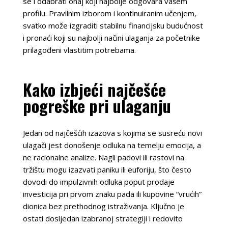
se i odabrati onaj koji najbolje odgovara vašem
profilu. Pravilnim izborom i kontinuiranim učenjem,
svatko može izgraditi stabilnu financijsku budućnost
i pronaći koji su najbolji načini ulaganja za početnike
prilagođeni vlastitim potrebama.
Kako izbjeći najčešće
pogreške pri ulaganju
Jedan od najčešćih izazova s kojima se susreću novi
ulagači jest donošenje odluka na temelju emocija, a
ne racionalne analize. Nagli padovi ili rastovi na
tržištu mogu izazvati paniku ili euforiju, što često
dovodi do impulzivnih odluka poput prodaje
investicija pri prvom znaku pada ili kupovine “vrućih”
dionica bez prethodnog istraživanja. Ključno je
ostati dosljedan izabranoj strategiji i redovito