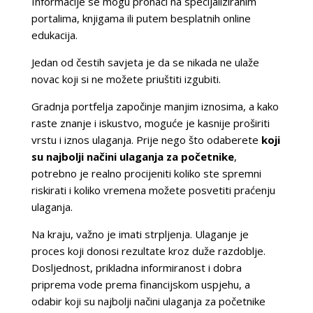
Informacije se mogu pronaći na specijaliziranim
portalima, knjigama ili putem besplatnih online
edukacija.
Jedan od čestih savjeta je da se nikada ne ulaže
novac koji si ne možete priuštiti izgubiti.
Gradnja portfelja započinje manjim iznosima, a kako
raste znanje i iskustvo, moguće je kasnije proširiti
vrstu i iznos ulaganja. Prije nego što odaberete
koji
su najbolji načini ulaganja za početnike
,
potrebno je realno procijeniti koliko ste spremni
riskirati i koliko vremena možete posvetiti praćenju
ulaganja.
Na kraju, važno je imati strpljenja. Ulaganje je
proces koji donosi rezultate kroz duže razdoblje.
Dosljednost, prikladna informiranost i dobra
priprema vode prema financijskom uspjehu, a
odabir koji su najbolji načini ulaganja za početnike