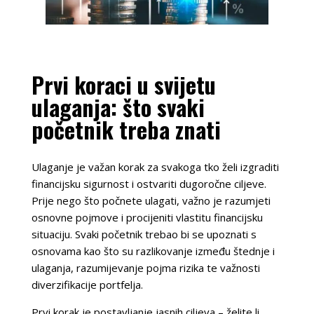
Prvi koraci u svijetu
ulaganja: što svaki
početnik treba znati
Ulaganje je važan korak za svakoga tko želi izgraditi
financijsku sigurnost i ostvariti dugoročne ciljeve.
Prije nego što počnete ulagati, važno je razumjeti
osnovne pojmove i procijeniti vlastitu financijsku
situaciju. Svaki početnik trebao bi se upoznati s
osnovama kao što su razlikovanje između štednje i
ulaganja, razumijevanje pojma rizika te važnosti
diverzifikacije portfelja.
Prvi korak je postavljanje jasnih ciljeva – želite li