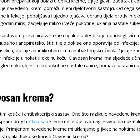
ni preparat koji dolazi u obliku kreme, čiji je glavni zadatak uklonit
ekcije navedenoj kremi pomažu njeni djelotvorni sastojci. Od čega s
čne infekcije, poboljšava i ujedno ojačava obranu tijela protiv infe
ugodan miris, zacjeljuje mikro i veće pukotine, uklanja nastale žulj
sastavom prevenira zarazne i upalne bolesti koje donosi gljivična i
upalno i antipiretsko, štiti tijelo dok se ono oporavlja od infekcije
iselina, djeluje antimikrobno i ima antibakterijski učinak. Djeluje ka
or infekcije u nokat ili okolnu kožu. Clavosan krema ima sljedeće uč
izgled nokta, liječi mikropukotine i ostale ranice, pomaže u staničn
avosan krema?
timikotički i antibakterijski sastav. Ono što razlikuje navedenu kr
aspram drugih.
Clavosan
krema neće djelovati agresivno na nokat ili
je. Primjenom navedene kreme mi uklanjamo gljivice na noktima i 
 stopala. Kako se koristi Clavosan krema?