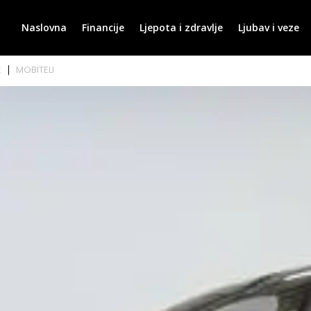
Naslovna
Financije
Ljepota i zdravlje
Ljubav i veze