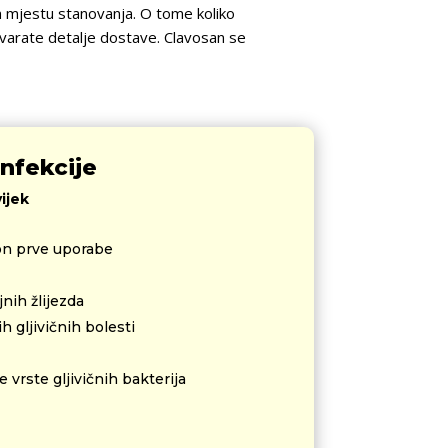
m mjestu stanovanja. O tome koliko
ovarate detalje dostave. Clavosan se
infekcije
ijek
kon prve uporabe
nih žlijezda
h gljivičnih bolesti
 vrste gljivičnih bakterija