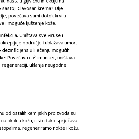
i nastalu gljivičnu infekciju na
e sastoji Clavosan krema? Ulje
kcije, povećava sami dotok krvi u
eve i moguće ljuštenje kože.
nfekcija. Uništava sve viruse i
, okrepljuje područje i ublažava umor,
o dezinficijens u liječenju mogućih
inke: Povećava naš imunitet, uništava
oj regeneraciji, uklanja neugodne
emu od ostalih kemijskih proizvoda su
 na okolnu kožu, i isto tako sprječava
stopalima, regeneriramo nokte i kožu,