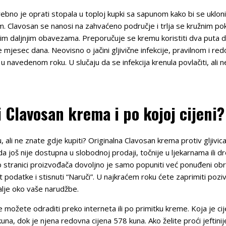
bno je oprati stopala u toploj kupki sa sapunom kako bi se uklon
m. Clavosan se nanosi na zahvaćeno područje i trlja se kružnim po
im daljnjim obavezama. Preporučuje se kremu koristiti dva puta dn
mjesec dana. Neovisno o jačini gljivične infekcije, pravilnom i
u navedenom roku. U slučaju da se infekcija krenula povlačiti, ali 
 Clavosan krema i po kojoj cijeni?
 ali ne znate gdje kupiti? Originalna Clavosan krema protiv gljiv
 još nije dostupna u slobodnoj prodaji, točnije u ljekarnama ili d
 stranici proizvođača dovoljno je samo popuniti već ponuđeni ob
 podatke i stisnuti “Naruči”. U najkraćem roku ćete zaprimiti poz
alje oko vaše narudžbe.
 možete odraditi preko interneta ili po primitku kreme. Koja je 
a, dok je njena redovna cijena 578 kuna. Ako želite proći jeftinij