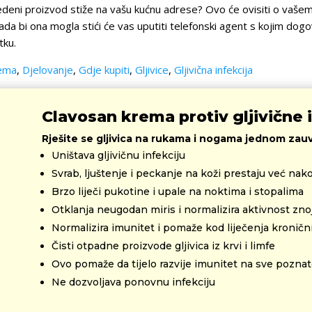
vedeni proizvod stiže na vašu kućnu adrese? Ovo će ovisiti o vaše
ada bi ona mogla stići će vas uputiti telefonski agent s kojim dog
tku.
rema
,
Djelovanje
,
Gdje kupiti
,
Gljivice
,
Gljivična infekcija
Clavosan krema protiv gljivične 
Rješite se gljivica na rukama i nogama jednom zauv
Uništava gljivičnu infekciju
Svrab, ljuštenje i peckanje na koži prestaju već na
Brzo liječi pukotine i upale na noktima i stopalima
Otklanja neugodan miris i normalizira aktivnost znoj
Normalizira imunitet i pomaže kod liječenja kronični
Čisti otpadne proizvode gljivica iz krvi i limfe
Ovo pomaže da tijelo razvije imunitet na sve poznate
Ne dozvoljava ponovnu infekciju