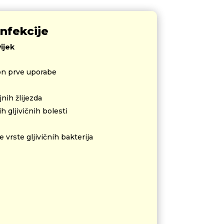
infekcije
ijek
kon prve uporabe
nih žlijezda
h gljivičnih bolesti
 vrste gljivičnih bakterija