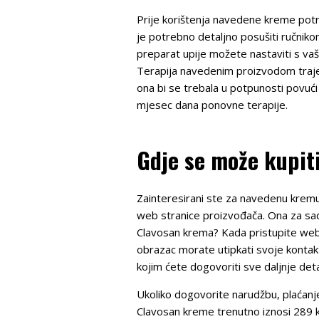
Prije korištenja navedene kreme potre
je potrebno detaljno posušiti ručniko
preparat upije možete nastaviti s vaš
Terapija navedenim proizvodom traje 
ona bi se trebala u potpunosti povući 
mjesec dana ponovne terapije.
Gdje se može kupiti
Zainteresirani ste za navedenu kremu,
web stranice proizvođača. Ona za sada
Clavosan krema? Kada pristupite web
obrazac morate utipkati svoje kontakt
kojim ćete dogovoriti sve daljnje det
Ukoliko dogovorite narudžbu, plaćanje
Clavosan kreme trenutno iznosi 289 kun