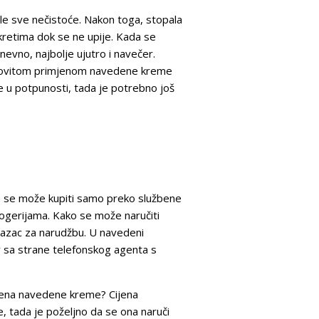
ile sve nečistoće. Nakon toga, stopala
kretima dok se ne upije. Kada se
evno, najbolje ujutro i navečer.
 redovitom primjenom navedene kreme
ne u potpunosti, tada je potrebno još
ica se može kupiti samo preko službene
rogerijama. Kako se može naručiti
razac za narudžbu. U navedeni
iv sa strane telefonskog agenta s
cijena navedene kreme? Cijena
e, tada je poželjno da se ona naruči