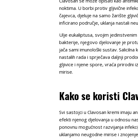
Clavosan se može opisati kao antimikrob
noktima. U borbi protiv gljivične inf
čajevca, djeluje na samo žarište gljivi
inficirano područje, uklanja nastali ne
Ulje eukaliptusa, svojim jedinstvenim 
bakterije, njegovo djelovanje je protu
jača sami imunološki sustav. Salicilna k
nastalih rada i sprječava daljnji prod
gljivice i njene spore, vraća prirodni 
mirise.
Kako se koristi Cl
Svi sastojci u Clavosan kremi imaju an
efekti njenog djelovanja u odnosu n
ponovnu mogućnost razvijanja infekci
uklanjamo neugodne mirise i znojenje