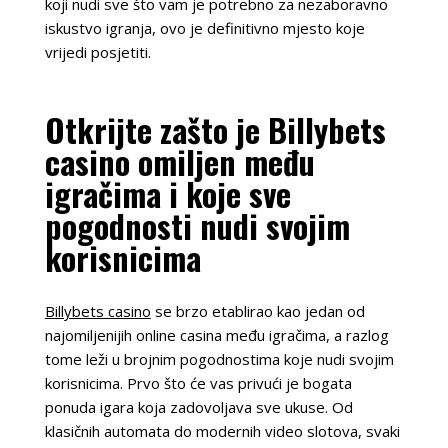
koji nudi sve što vam je potrebno za nezaboravno
iskustvo igranja, ovo je definitivno mjesto koje
vrijedi posjetiti.
Otkrijte zašto je Billybets
casino omiljen među
igračima i koje sve
pogodnosti nudi svojim
korisnicima
Billybets casino
se brzo etablirao kao jedan od
najomiljenijih online casina među igračima, a razlog
tome leži u brojnim pogodnostima koje nudi svojim
korisnicima. Prvo što će vas privući je bogata
ponuda igara koja zadovoljava sve ukuse. Od
klasičnih automata do modernih video slotova, svaki