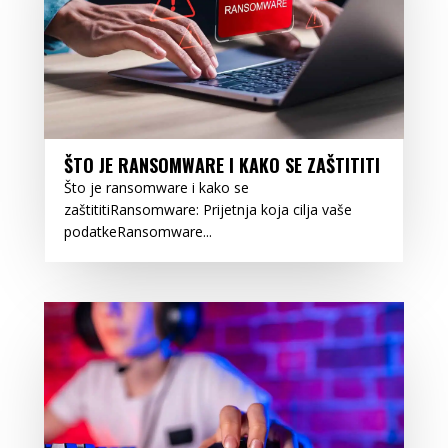
ŠTO JE RANSOMWARE I KAKO SE ZAŠTITITI
Što je ransomware i kako se
zaštititiRansomware: Prijetnja koja cilja vaše
podatkeRansomware...