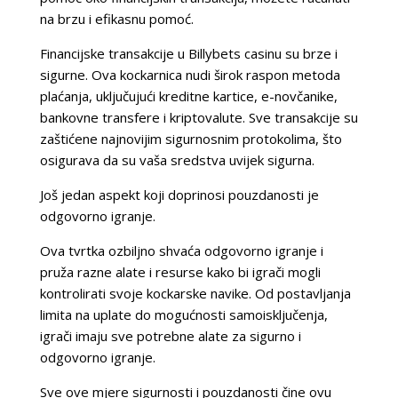
na brzu i efikasnu pomoć.
Financijske transakcije u Billybets casinu su brze i
sigurne. Ova kockarnica nudi širok raspon metoda
plaćanja, uključujući kreditne kartice, e-novčanike,
bankovne transfere i kriptovalute. Sve transakcije su
zaštićene najnovijim sigurnosnim protokolima, što
osigurava da su vaša sredstva uvijek sigurna.
Još jedan aspekt koji doprinosi pouzdanosti je
odgovorno igranje.
Ova tvrtka ozbiljno shvaća odgovorno igranje i
pruža razne alate i resurse kako bi igrači mogli
kontrolirati svoje kockarske navike. Od postavljanja
limita na uplate do mogućnosti samoisključenja,
igrači imaju sve potrebne alate za sigurno i
odgovorno igranje.
Sve ove mjere sigurnosti i pouzdanosti čine ovu