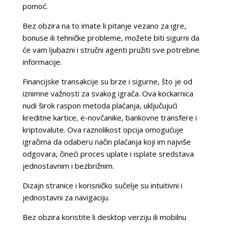
pomoć.
Bez obzira na to imate li pitanje vezano za igre,
bonuse ili tehničke probleme, možete biti sigurni da
će vam ljubazni i stručni agenti pružiti sve potrebne
informacije.
Financijske transakcije su brze i sigurne, što je od
iznimne važnosti za svakog igrača. Ova kockarnica
nudi širok raspon metoda plaćanja, uključujući
kreditne kartice, e-novčanike, bankovne transfere i
kriptovalute. Ova raznolikost opcija omogućuje
igračima da odaberu način plaćanja koji im najviše
odgovara, čineći proces uplate i isplate sredstava
jednostavnim i bezbrižnim.
Dizajn stranice i korisničko sučelje su intuitivni i
jednostavni za navigaciju.
Bez obzira koristite li desktop verziju ili mobilnu