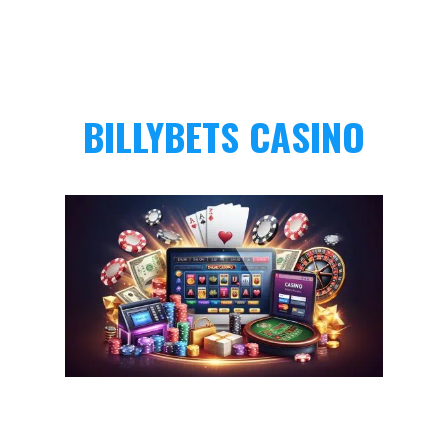
BILLYBETS CASINO