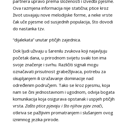
partnera upravo prema složenosti i izvedbi pjesme.
Ova razmjena informacija nije statična; ptice kroz
život usvajaju nove melodijske forme, a neke vrste
čak uče pjesme od susjednih populacija, što dovodi
do nastanka tzv.
“dijalekata” unutar ptičjih zajednica.
Dok ljudi uživaju u šarenilu zvukova koji najavljuju
početak dana, u prirodnom svijetu svaki ton ima
svoje značenje i svrhu. Različiti signali mogu
označavati prisutnost grabežljivaca, potrebu za
okupljanjem ili izražavanje dominacije nad
određenim područjem. Tako se kroz pjesmu, koja
nam se čini jednostavnom i ugodnom, odvija bogata
komunikacija koja osigurava opstanak i uspjeh ptičjih
vrsta.
Zašto ptice pjevaju i što njihov pjev znači
,
otkriva se pažljivim promatranjem i slušanjem ovog
iznimnog jezika prirode.