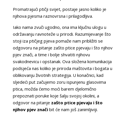
Promatrajući ptičji svijet, postaje jasno koliko je
njihova pjesma raznovrsna i prilagodljiva.
Iako nama zvuči ugodno, ona ima ključnu ulogu u
održavanju ravnoteže u prirodi. Razumijevanje što
stoji iza ptičjeg pjeva pomaže nam približiti se
odgovoru na pitanje zašto ptice pjevaju i što njihov
pjev znači, a time i bolje shvatiti njihovu
svakodnevicu i opstanak. Ova složena komunikacija
podsjeća nas koliko je priroda maštovita i bogata u
oblikovanju životnih strategija. U konačnici, kad
sljedeći put začujemo zoru ispunjenu glasovima
ptica, možda ćemo moći barem djelomično
prepoznati poruke koje šalju svojoj okolini, a
odgovor na pitanje
zašto ptice pjevaju i što
njihov pjev znači
bit će nam još zanimljiviji.