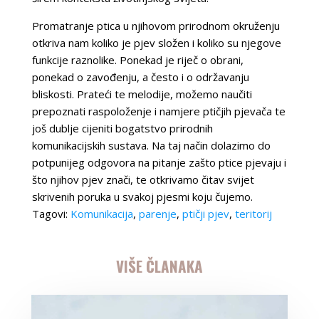
Promatranje ptica u njihovom prirodnom okruženju
otkriva nam koliko je pjev složen i koliko su njegove
funkcije raznolike. Ponekad je riječ o obrani,
ponekad o zavođenju, a često i o održavanju
bliskosti. Prateći te melodije, možemo naučiti
prepoznati raspoloženje i namjere ptičjih pjevača te
još dublje cijeniti bogatstvo prirodnih
komunikacijskih sustava. Na taj način dolazimo do
potpunijeg odgovora na pitanje zašto ptice pjevaju i
što njihov pjev znači, te otkrivamo čitav svijet
skrivenih poruka u svakoj pjesmi koju čujemo.
Tagovi:
Komunikacija
,
parenje
,
ptičji pjev
,
teritorij
VIŠE ČLANAKA