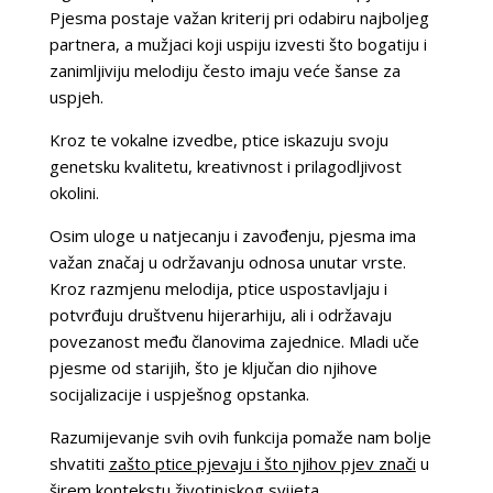
Pjesma postaje važan kriterij pri odabiru najboljeg
partnera, a mužjaci koji uspiju izvesti što bogatiju i
zanimljiviju melodiju često imaju veće šanse za
uspjeh.
Kroz te vokalne izvedbe, ptice iskazuju svoju
genetsku kvalitetu, kreativnost i prilagodljivost
okolini.
Osim uloge u natjecanju i zavođenju, pjesma ima
važan značaj u održavanju odnosa unutar vrste.
Kroz razmjenu melodija, ptice uspostavljaju i
potvrđuju društvenu hijerarhiju, ali i održavaju
povezanost među članovima zajednice. Mladi uče
pjesme od starijih, što je ključan dio njihove
socijalizacije i uspješnog opstanka.
Razumijevanje svih ovih funkcija pomaže nam bolje
shvatiti
zašto ptice pjevaju i što njihov pjev znači
u
širem kontekstu životinjskog svijeta.