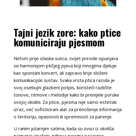
Tajni jezik zore: kako ptice
komuniciraju pjesmom
Netom prije izlaska sunca, svijet prirode ispunjava
se harmonijom ptičjeg pjeva koji mnogima djeluje
kao spontani koncert, ali zapravo krije složeni
komunikacijski sustav. Svaka vrsta ptica razvila je
svoj osebujni glazbeni potpis, koristeći različite
tonove, ritmove i melodije kako bi prenijele poruke
svojoj okolini. Za ptice, pjesma nije samo estetski
izraz, već sofisticirani alat za prenošenje informacija
o teritoriju, opasnosti ili spremnosti za parenje.
U ranim jutarnjim satima, kada su zvuci iz okoliša
najmanje izraženi, njihova pjesma najjasnije