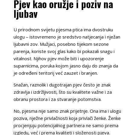
Pjev kao oružje i poziv na
ljubav
U prirodnom svijetu pjesma ptica ima dvostruku
ulogu – istovremeno je sredstvo natjecanja i nježan
ljubavni zov. Mužjaci, posebno tijekom sezone
parenja, koriste svoj glas kako bi pokazali snagu i
vitalnost. Njihov pjev može biti i upozorenje
suparnicima, poruka kojom jasno daju do znanja da
je određeni teritorij već zauzet i branjen.
Snažan, raznolik i dugotrajan pjev često je znak
zdravlja i izdržljivosti, što su kvalitete važne i za
obranu prostora i za stvaranje potomstva.
No, pjesma nije samo znak prijetnje. Ona ima i ulogu
poziva, nježne privlačnosti koja privlači ženke. Ženke
procjenjuju potencijalnog partnera ne samo prema
izgledu, već i prema kvaliteti i složenosti pjeva.