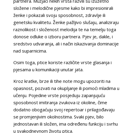
partnera. Mužjaci nekih vrsta razvili su izuzetno
složene i melodične pjesme kako bi impresionirali
ženke i pokazali svoju sposobnost, zdravlje ili
genetsku kvalitetu. Ženke pažljivo slušaju, analiziraju
raznolikost i složenost melodija te na temelju toga
donose odluke o izboru partnera. Pjev je, dakle, i
sredstvo udvaranja, ali i način iskazivanja dominacije
nad suparnicima.
Osim toga, ptice koriste različite vrste glasanja i
pjesama u komunikaciji unutar jata.
Kroz kratke, brze ili tihe note mogu upozoriti na
opasnost, pozvati na okupljanje ili pomoći mladima u
učenju. Pojedine vrste posjeduju zapanjujuću
sposobnost imitiranja zvukova iz okoline, čime
dodatno obogaćuju svoj repertoar i prilagođavaju
se promjenjivim okolnostima. Svaki pjev, bilo
jednostavan ili složen, ima određenu funkciju i svrhu
u svakodnevnom životu ptica.