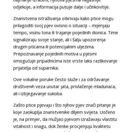
odjekuje, a informacija putuje dalje i učinkovitije.
Znanstvena istraživanja otkrivaju kako ptice mogu
prilagoditi svoj pjev ovisno o situaciji – mijenjaju
tempo, visinu tona ili trajanje pojedinih dionica. Time
signaliziraju svoje stanje, ali i šalju upozorenja
drugim pticama ili potencijalnim uljezima.
Prepoznavanje pojedinih motiva u pjesmi
omogućuje pripadnicima iste vrste lako razlikovanje
prijatelja od suparnika.
Ove vokalne poruke često služe i za održavanje
društvenih veza unutar jata, privlačenje mladunaca,
ali i izbjegavanje sukoba.
Zašto ptice pjevaju i što njihov pjev znači pitanje je
koje zaokuplja znanstvenike diljem svijeta. Uočeno
je, na primjer, da mužjaci pjevom izražavaju vlastitu
vitalnost i snagu, dok ženke procjenjuju kvalitetu