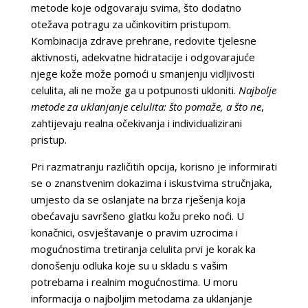
metode koje odgovaraju svima, što dodatno
otežava potragu za učinkovitim pristupom.
Kombinacija zdrave prehrane, redovite tjelesne
aktivnosti, adekvatne hidratacije i odgovarajuće
njege kože može pomoći u smanjenju vidljivosti
celulita, ali ne može ga u potpunosti ukloniti.
Najbolje
metode za uklanjanje celulita: što pomaže, a što ne
,
zahtijevaju realna očekivanja i individualizirani
pristup.
Pri razmatranju različitih opcija, korisno je informirati
se o znanstvenim dokazima i iskustvima stručnjaka,
umjesto da se oslanjate na brza rješenja koja
obećavaju savršeno glatku kožu preko noći. U
konačnici, osvještavanje o pravim uzrocima i
mogućnostima tretiranja celulita prvi je korak ka
donošenju odluka koje su u skladu s vašim
potrebama i realnim mogućnostima. U moru
informacija o najboljim metodama za uklanjanje