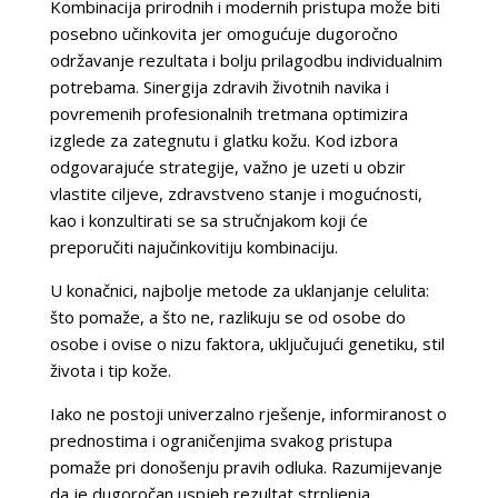
Kombinacija prirodnih i modernih pristupa može biti
posebno učinkovita jer omogućuje dugoročno
održavanje rezultata i bolju prilagodbu individualnim
potrebama. Sinergija zdravih životnih navika i
povremenih profesionalnih tretmana optimizira
izglede za zategnutu i glatku kožu. Kod izbora
odgovarajuće strategije, važno je uzeti u obzir
vlastite ciljeve, zdravstveno stanje i mogućnosti,
kao i konzultirati se sa stručnjakom koji će
preporučiti najučinkovitiju kombinaciju.
U konačnici, najbolje metode za uklanjanje celulita:
što pomaže, a što ne, razlikuju se od osobe do
osobe i ovise o nizu faktora, uključujući genetiku, stil
života i tip kože.
Iako ne postoji univerzalno rješenje, informiranost o
prednostima i ograničenjima svakog pristupa
pomaže pri donošenju pravih odluka. Razumijevanje
da je dugoročan uspjeh rezultat strpljenja,