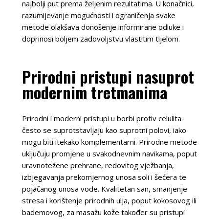
najbolji put prema željenim rezultatima. U konačnici,
razumijevanje mogućnosti i ograničenja svake
metode olakšava donošenje informirane odluke i
doprinosi boljem zadovoljstvu vlastitim tijelom.
Prirodni pristupi nasuprot
modernim tretmanima
Prirodni i moderni pristupi u borbi protiv celulita
često se suprotstavljaju kao suprotni polovi, iako
mogu biti itekako komplementarni. Prirodne metode
uključuju promjene u svakodnevnim navikama, poput
uravnotežene prehrane, redovitog vježbanja,
izbjegavanja prekomjernog unosa soli i šećera te
pojačanog unosa vode. Kvalitetan san, smanjenje
stresa i korištenje prirodnih ulja, poput kokosovog ili
bademovog, za masažu kože također su pristupi