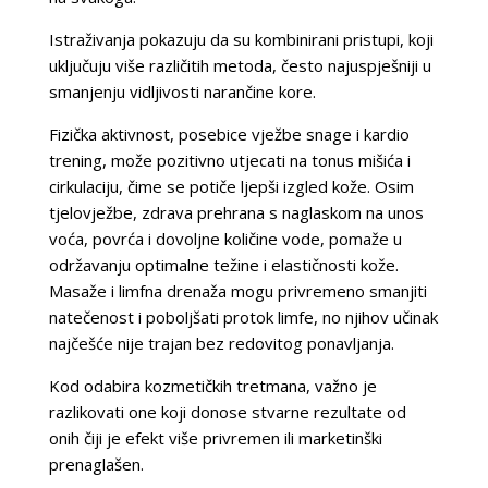
Istraživanja pokazuju da su kombinirani pristupi, koji
uključuju više različitih metoda, često najuspješniji u
smanjenju vidljivosti narančine kore.
Fizička aktivnost, posebice vježbe snage i kardio
trening, može pozitivno utjecati na tonus mišića i
cirkulaciju, čime se potiče ljepši izgled kože. Osim
tjelovježbe, zdrava prehrana s naglaskom na unos
voća, povrća i dovoljne količine vode, pomaže u
održavanju optimalne težine i elastičnosti kože.
Masaže i limfna drenaža mogu privremeno smanjiti
natečenost i poboljšati protok limfe, no njihov učinak
najčešće nije trajan bez redovitog ponavljanja.
Kod odabira kozmetičkih tretmana, važno je
razlikovati one koji donose stvarne rezultate od
onih čiji je efekt više privremen ili marketinški
prenaglašen.