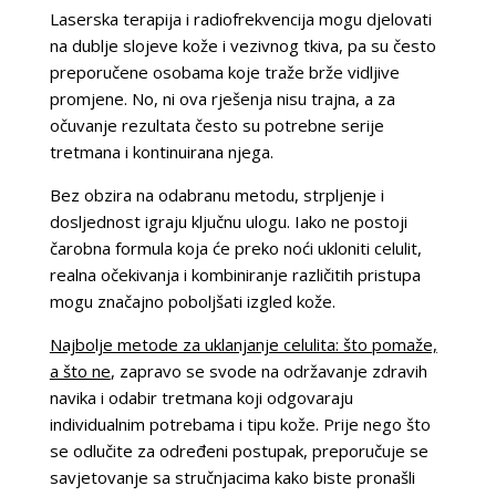
Laserska terapija i radiofrekvencija mogu djelovati
na dublje slojeve kože i vezivnog tkiva, pa su često
preporučene osobama koje traže brže vidljive
promjene. No, ni ova rješenja nisu trajna, a za
očuvanje rezultata često su potrebne serije
tretmana i kontinuirana njega.
Bez obzira na odabranu metodu, strpljenje i
dosljednost igraju ključnu ulogu. Iako ne postoji
čarobna formula koja će preko noći ukloniti celulit,
realna očekivanja i kombiniranje različitih pristupa
mogu značajno poboljšati izgled kože.
Najbolje metode za uklanjanje celulita: što pomaže,
a što ne
, zapravo se svode na održavanje zdravih
navika i odabir tretmana koji odgovaraju
individualnim potrebama i tipu kože. Prije nego što
se odlučite za određeni postupak, preporučuje se
savjetovanje sa stručnjacima kako biste pronašli