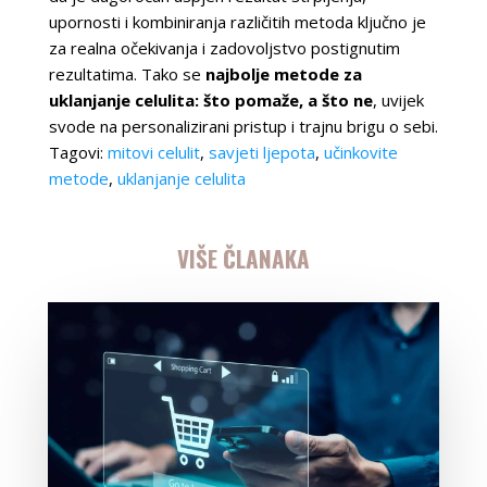
upornosti i kombiniranja različitih metoda ključno je
za realna očekivanja i zadovoljstvo postignutim
rezultatima. Tako se
najbolje metode za
uklanjanje celulita: što pomaže, a što ne
, uvijek
svode na personalizirani pristup i trajnu brigu o sebi.
Tagovi:
mitovi celulit
,
savjeti ljepota
,
učinkovite
metode
,
uklanjanje celulita
VIŠE ČLANAKA