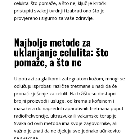
celulita: što pomaže, a što ne, ključ je kritički
pristupiti svakoj tvrdnji i izabrati ono što je
provjereno i sigurno za vaše zdravlje.
Najbolje metode za
uklanjanje celulita: što
pomaže, a što ne
U potrazi za glatkom i zategnutom kožom, mnogi se
odlučuju isprobati različite tretmane u nadi da će
pronaći rješenje za celulit. Na tržištu su dostupni
brojni proizvodi i usluge, od krema s kofeinom i
masažera do naprednih aparativnih tretmana poput
radiofrekvencije, ultrazvuka ili vakumske terapije.
Svaka od ovih metoda ima svoje zagovornike, ali
važno je znati da ne djeluju sve jednako učinkovito
na svakoga.