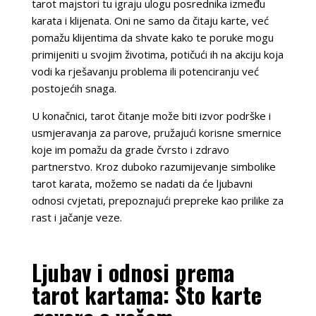
tarot majstori tu igraju ulogu posrednika između
karata i klijenata. Oni ne samo da čitaju karte, već
pomažu klijentima da shvate kako te poruke mogu
primijeniti u svojim životima, potičući ih na akciju koja
vodi ka rješavanju problema ili potenciranju već
postojećih snaga.
U konačnici, tarot čitanje može biti izvor podrške i
usmjeravanja za parove, pružajući korisne smernice
koje im pomažu da grade čvrsto i zdravo
partnerstvo. Kroz duboko razumijevanje simbolike
tarot karata, možemo se nadati da će ljubavni
odnosi cvjetati, prepoznajući prepreke kao prilike za
rast i jačanje veze.
Ljubav i odnosi prema
tarot kartama: Što karte