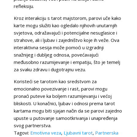
refleksiju.
Kroz interakciju s tarot majstorom, parovi uče kako
karte mogu služiti kao ogledalo njihovih unutarnjih
svjetova, odražavajući i potencijalne nesuglasice i
strahove, ali i ljubav i zajedništvo koje ih veže. Ova
interaktivna sesija može pomoći u izgradnji
snažnijeg i dubljeg odnosa, povećavajući
međusobno razumijevanje i empatiju, što je temelj
za svaku zdravu i dugotrajnu vezu.
Koristeći se tarotom kao sredstvom za
emocionalno povezivanje i rast, parovi mogu
pronaći puteve ka boljem razumijevanju i većoj
bliskosti. U konačnici, ljubav i odnosi prema tarot
kartama mogu biti sjajan način da se parovi zajedno
upuste u putovanje samootkrivanja i unapređenja
svog partnerstva.
Tagovi:
Emotivna veza
,
Ljubavni tarot
,
Partnerska