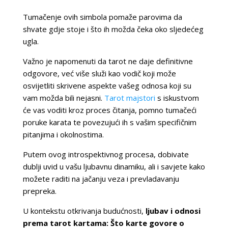
Tumačenje ovih simbola pomaže parovima da
shvate gdje stoje i što ih možda čeka oko sljedećeg
ugla.
Važno je napomenuti da tarot ne daje definitivne
odgovore, već više služi kao vodič koji može
osvijetliti skrivene aspekte vašeg odnosa koji su
vam možda bili nejasni.
Tarot majstori
s iskustvom
će vas voditi kroz proces čitanja, pomno tumačeći
poruke karata te povezujući ih s vašim specifičnim
pitanjima i okolnostima.
Putem ovog introspektivnog procesa, dobivate
dublji uvid u vašu ljubavnu dinamiku, ali i savjete kako
možete raditi na jačanju veza i prevladavanju
prepreka.
U kontekstu otkrivanja budućnosti,
ljubav i odnosi
prema tarot kartama: Što karte govore o