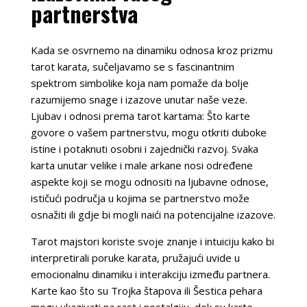
partnerstva
Kada se osvrnemo na dinamiku odnosa kroz prizmu
tarot karata, sučeljavamo se s fascinantnim
spektrom simbolike koja nam pomaže da bolje
razumijemo snage i izazove unutar naše veze.
Ljubav i odnosi prema tarot kartama: Što karte
govore o vašem partnerstvu, mogu otkriti duboke
istine i potaknuti osobni i zajednički razvoj. Svaka
karta unutar velike i male arkane nosi određene
aspekte koji se mogu odnositi na ljubavne odnose,
ističući područja u kojima se partnerstvo može
osnažiti ili gdje bi mogli naići na potencijalne izazove.
Tarot majstori koriste svoje znanje i intuiciju kako bi
interpretirali poruke karata, pružajući uvide u
emocionalnu dinamiku i interakciju između partnera.
Karte kao što su Trojka štapova ili Šestica pehara
mogu ukazivati na rast i nostalgiju, dok su karte