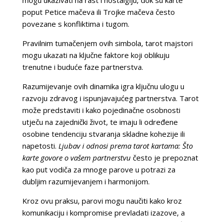
poput Petice mačeva ili Trojke mačeva često
povezane s konfliktima i tugom.
Pravilnim tumačenjem ovih simbola, tarot majstori
mogu ukazati na ključne faktore koji oblikuju
trenutne i buduće faze partnerstva.
Razumijevanje ovih dinamika igra ključnu ulogu u
razvoju zdravog i ispunjavajućeg partnerstva. Tarot
može predstaviti i kako pojedinačne osobnosti
utječu na zajednički život, te imaju li određene
osobine tendenciju stvaranja skladne kohezije ili
napetosti.
Ljubav i odnosi prema tarot kartama: Što
karte govore o vašem partnerstvu
često je prepoznat
kao put vodiča za mnoge parove u potrazi za
dubljim razumijevanjem i harmonijom.
Kroz ovu praksu, parovi mogu naučiti kako kroz
komunikaciju i kompromise prevladati izazove, a