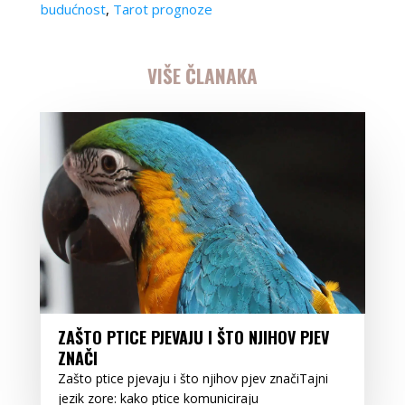
budućnost
,
Tarot prognoze
VIŠE ČLANAKA
ZAŠTO PTICE PJEVAJU I ŠTO NJIHOV PJEV
ZNAČI
Zašto ptice pjevaju i što njihov pjev značiTajni
jezik zore: kako ptice komuniciraju