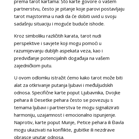
prema tarot kartama: Što karte govore o vašem
partnerstvu, često je pitanje koje parovi postavljaju
tarot majstorima u nadi da će dobiti uvid u svoju
sadašnju situaciju i moguće buduće ishode.
Kroz simboliku različitih karata, tarot nudi
perspektive i savjete koji mogu pomoći u
razumijevanju dubljih aspekata veza, kao i
predviđanje potencijalnih događaja na vašem
zajedničkom putu.
U ovom odlomku istražit ćemo kako tarot može biti
alat za otkrivanje putanja ljubavi i međuljudskih
odnosa. Specifične karte poput Ljubavnika, Dvojke
pehara ili Desetke pehara često se povezuju s
temama ljubavi i partnerstva te mogu signalizirati
harmoniju, uzajamnost i emocionalno ispunjenje.
Naprotiv, karte poput Munje, Petice pehara ili Đavla
mogu ukazivati na konflikte, gubitke ili nezdrave
obrasce unutar odnosa.