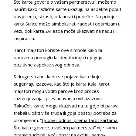
Što karte govore o vašem partnerstvu”, možemo
naučiti kako različite karte ukazuju na aspekte poput
povjerenja, strasti, odanosti i podrške. Na primjer,
karta Sunce može simbolizirati radost i optimizam u
vezi, dok karta Zvijezda može ukazivati na nadu i
inspiraciju.
Tarot majstori koriste ove simbole kako bi
parovima pomogli da identificiraju i njeguju
pozitivne aspekte svog odnosa.
S druge strane, kada se pojave karte koje
sugeriraju izazove, kao što je karta Kula, tarot
majstori mogu voditi parove kroz proces
razumijevanja i prevladavanja ovih izazova.
Također, karte mogu ukazivati na to gdje bi parovi
trebali uložiti više truda ili gdje postoji potreba za
promjenom. “
Ljubav i odnosi prema tarot kartama:
Što karte govore o vašem partnerstvu
” nije samo
pitanje sudbine, već i poziv na akciju i samo-