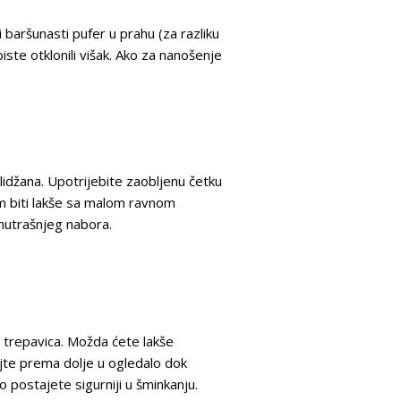
ti baršunasti pufer u prahu (za razliku
iste otklonili višak. Ako za nanošenje
lidžana. Upotrijebite zaobljenu četku
am biti lakše sa malom ravnom
unutrašnjeg nabora.
e trepavica. Možda ćete lakše
ajte prema dolje u ogledalo dok
postajete sigurniji u šminkanju.