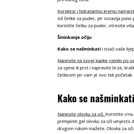
Korektor i hidratantnu kremu namjes
od četke za puder, jer ostavlja puno p
koristite četku za puder, otresite viš
Šminkanje očiju
Kako se našminkati
i istaći vaše lij
Nanesite na svoje kapke sjenilo po v
za sjene ili prst i napravite brze, k
četkicom jer vam je ovo tek početak. 
Kako se našminkati
Nanesite olovku za oči.
Koristite crnu
primijeniti gel olovku za oči umjesto
drugom rukom mažete. Olovka za oči j