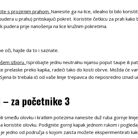
tite s prozirnim prahom.
Nanesite ga na lice, idealno bi bilo koristi
udera u prahu) pritiskajući pokret. Koristite četkicu za prah kako b
ak pudera prije nanošenja na lice kružnim pokretima.
epe oči, hajde da to i saznate.
ašem izboru.
Isprobajte jednu neutralnu nijansu poput taupe ili pat
ratke prelaske preko kapka, radeći tako do kosti obrve. Možda će v
Sjena bi trebala ići od vaše linije trepavica do neposredno iznad 
 – za početnike 3
 ili smeđu olovku i kratkim potezima nanesite duž ruba gornje linij
 da koristite olovku. Podignite gornji kapak jednom rukom i pogled
e jedno od područja s kojom zaista možete eksperimentirati kako 