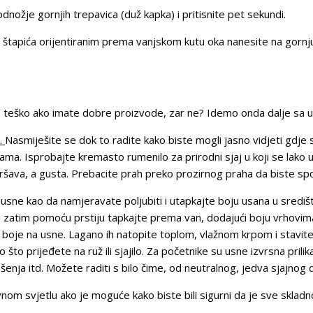
odnožje gornjih trepavica (duž kapka) i pritisnite pet sekundi.
 štapića orijentiranim prema vanjskom kutu oka nanesite na gornju 
ko teško ako imate dobre proizvode, zar ne? Idemo onda dalje sa 
.
Nasmiješite se dok to radite kako biste mogli jasno vidjeti gdje 
a. Isprobajte kremasto rumenilo za prirodni sjaj u koji se lako u
pršava, a gusta. Prebacite prah preko prozirnog praha da biste spoj
 usne kao da namjeravate poljubiti i utapkajte boju usana u središ
a; zatim pomoću prstiju tapkajte prema van, dodajući boju vrhovim
ja boje na usne. Lagano ih natopite toplom, vlažnom krpom i stavite
što prijeđete na ruž ili sjajilo. Za početnike su usne izvrsna prili
enja itd. Možete raditi s bilo čime, od neutralnog, jedva sjajno
nom svjetlu ako je moguće kako biste bili sigurni da je sve skladno