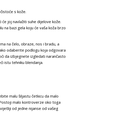
čistoće s kože.
će joj navlažiti suhe dijelove kože.
u na bazi gela koju će vaša koža brzo
ma na čelo, obraze, nos i bradu, a
kako odaberite podlogu koja odgovara
ći da izbjegnete izgledati narančasto
ći istu tehniku blendanja.
bite malu šiljastu četkicu da malo
 Postoji malo kontroverze oko toga
svijetliji od jedne nijanse od vašeg