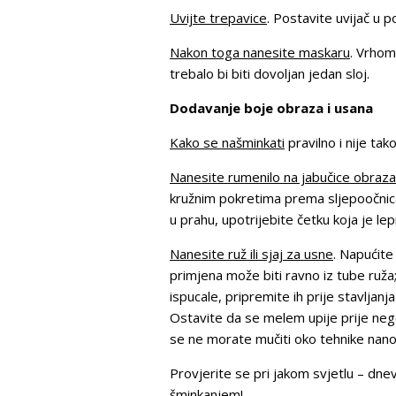
Uvijte trepavice
. Postavite uvijač u p
Nakon toga nanesite maskaru
. Vrhom
trebalo bi biti dovoljan jedan sloj.
Dodavanje boje obraza i usana
Kako se našminkati
pravilno i nije ta
Nanesite rumenilo na jabučice obraza
kružnim pokretima prema sljepoočnicam
u prahu, upotrijebite četku koja je le
Nanesite ruž ili sjaj za usne
. Napućite
primjena može biti ravno iz tube ruž
ispucale, pripremite ih prije stavljan
Ostavite da se melem upije prije nego 
se ne morate mučiti oko tehnike nanoš
Provjerite se pri jakom svjetlu – dnev
šminkanjem!