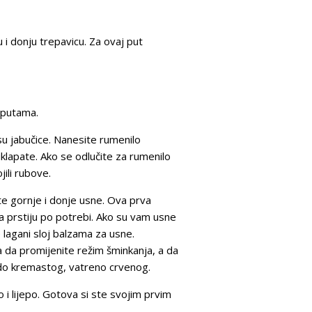
i donju trepavicu. Za ovaj put
uputama.
su jabučice. Nanesite rumenilo
klapate. Ako se odlučite za rumenilo
ili rubove.
te gornje i donje usne. Ova prva
a prstiju po potrebi. Ako su vam usne
 lagani sloj balzama za usne.
ka da promijenite režim šminkanja, a da
g do kremastog, vatreno crvenog.
 i lijepo. Gotova si ste svojim prvim