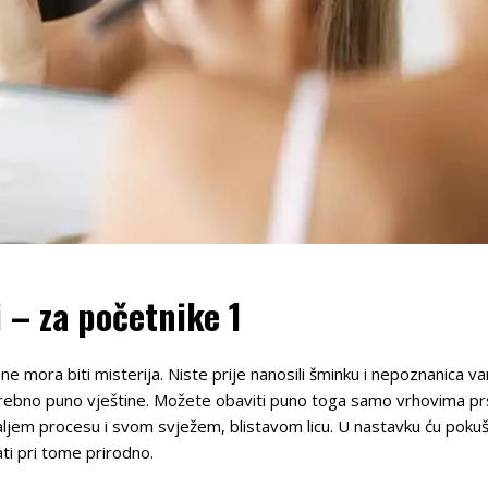
 – za početnike 1
 ne mora biti misterija. Niste prije nanosili šminku i nepoznanica v
rebno puno vještine. Možete obaviti puno toga samo vrhovima prst
daljem procesu i svom svježem, blistavom licu. U nastavku ću pokuša
ati pri tome prirodno.