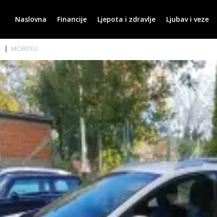
Naslovna
Financije
Ljepota i zdravlje
Ljubav i veze