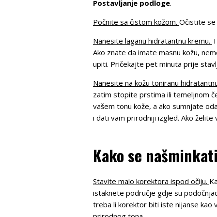
Postavljanje podloge
.
Počnite sa čistom kožom.
Očistite se
Nanesite laganu hidratantnu kremu.
T
Ako znate da imate masnu kožu, nemoj
upiti. Pričekajte pet minuta prije stav
Nanesite na kožu toniranu hidratantnu
zatim stopite prstima ili temeljnom 
vašem tonu kože, a ako sumnjate odab
i dati vam prirodniji izgled. Ako želi
Kako se našminkati
Stavite malo korektora ispod očiju.
Ka
istaknete područje gdje su podočnjac
treba li korektor biti iste nijanse kao
prirodnog tona.