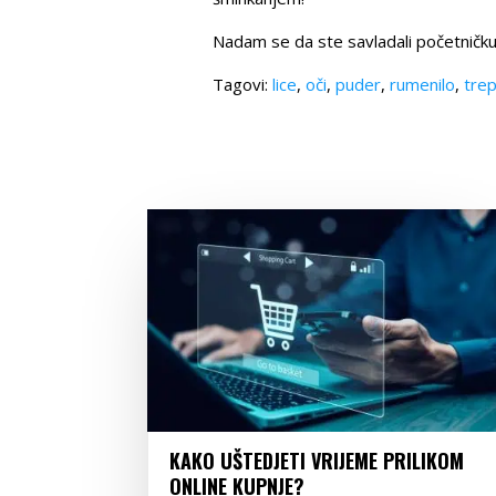
Nadam se da ste savladali početničku 
Tagovi:
lice
,
oči
,
puder
,
rumenilo
,
trep
KAKO UŠTEDJETI VRIJEME PRILIKOM
ONLINE KUPNJE?