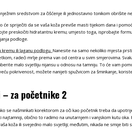
 nježnim sredstvom za čišćenje ili jednostavno tonikom obrišite ne
o će spriječiti da se vaša koža previše masti tijekom dana i pomoći 
te preskočiti hidratantnu kremu; umjesto toga, isprobajte formul
ljanja podloge.
 kremu ili laganu podlogu.
Nanesite na samo nekoliko mjesta prsti
četkom, radeći mrlje prema van od centra u svim smjerovima. Sva
erite malo svjetliju nijansu u odnosu na tamniju. To će vam pomo
te veću pokrivenost, možete nanijeti spužvicom za šminkanje, koriste
 – za početnike 2
ko se našminkati korektorom za oči kao početnik treba da upotrije
i najtamniji, obično to radimo na unutarnjem i vanjskom kutu oka.
 vaša koža ili svejedno malo svjetliji; međutim, nikada ne smije biti 