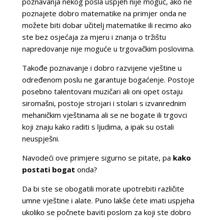
poznavanja nekog posla uspjeh nije moguć, ako ne
poznajete dobro matematike na primjer onda ne
možete biti dobar učitelj matematike ili recimo ako
ste bez osjećaja za mjeru i znanja o tržištu
napredovanje nije moguće u trgovačkim poslovima.
Takođe poznavanje i dobro razvijene vještine u
određenom poslu ne garantuje bogaćenje. Postoje
posebno talentovani muzičari ali oni opet ostaju
siromašni, postoje strojari i stolari s izvanrednim
mehaničkim vještinama ali se ne bogate ili trgovci
koji znaju kako raditi s ljudima, a ipak su ostali
neuspješni.
Navodeći ove primjere sigurno se pitate, pa
kako
postati bogat
onda?
Da bi ste se obogatili morate upotrebiti različite
umne vještine i alate. Puno lakše ćete imati uspjeha
ukoliko se počnete baviti poslom za koji ste dobro