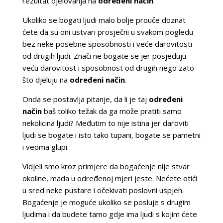
rezultat djelovanja na
određeni način
.
Ukoliko se bogati ljudi malo bolje prouče doznat
ćete da su oni ustvari prosječni u svakom pogledu
bez neke posebne sposobnosti i veće darovitosti
od drugih ljudi. Znači ne bogate se jer posjeduju
veću darovitost i sposobnost od drugih nego zato
što djeluju na
određeni način
.
Onda se postavlja pitanje, da li je taj
određeni
način
baš toliko težak da ga može pratiti samo
nekolicina ljudi? Međutim to nije istina jer daroviti
ljudi se bogate i isto tako tupani, bogate se pametni
i veoma glupi.
Vidjeli smo kroz primjere da bogaćenje nije stvar
okoline, mada u određenoj mjeri jeste. Nećete otići
u sred neke pustare i očekivati poslovni uspjeh.
Bogaćenje je moguće ukoliko se posluje s drugim
ljudima i da budete tamo gdje ima ljudi s kojim ćete