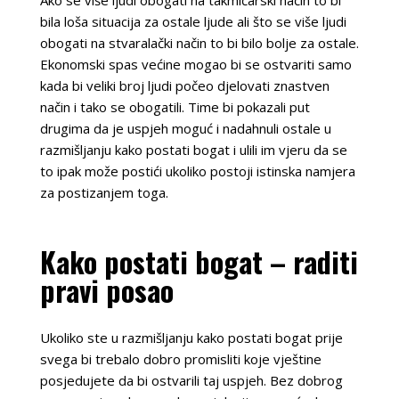
Ako se više ljudi obogati na takmičarski način to bi
bila loša situacija za ostale ljude ali što se više ljudi
obogati na stvaralački način to bi bilo bolje za ostale.
Ekonomski spas većine mogao bi se ostvariti samo
kada bi veliki broj ljudi počeo djelovati znastven
način i tako se obogatili. Time bi pokazali put
drugima da je uspjeh moguć i nadahnuli ostale u
razmišljanju kako postati bogat i ulili im vjeru da se
to ipak može postići ukoliko postoji istinska namjera
za postizanjem toga.
Kako postati bogat – raditi
pravi posao
Ukoliko ste u razmišljanju kako postati bogat prije
svega bi trebalo dobro promisliti koje vještine
posjedujete da bi ostvarili taj uspjeh. Bez dobrog