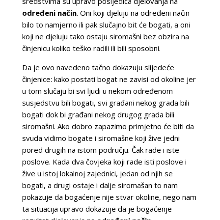
sredstvima su upravo posljedica djelovanja na
određeni način
. Oni koji djeluju na određeni način
bilo to namjerno ili pak slučajno bit će bogati, a oni
koji ne djeluju tako ostaju siromašni bez obzira na
činjenicu koliko teško radili ili bili sposobni.
Da je ovo navedeno tačno dokazuju slijedeće
činjenice: kako postati bogat ne zavisi od okoline jer
u tom slučaju bi svi ljudi u nekom određenom
susjedstvu bili bogati, svi građani nekog grada bili
bogati dok bi građani nekog drugog grada bili
siromašni. Ako dobro zapazimo primjetno će biti da
svuda vidimo bogate i siromašne koji žive jedni
pored drugih na istom području. Čak rade i iste
poslove. Kada dva čovjeka koji rade isti poslove i
žive u istoj lokalnoj zajednici, jedan od njih se
bogati, a drugi ostaje i dalje siromašan to nam
pokazuje da bogaćenje nije stvar okoline, nego nam
ta situacija upravo dokazuje da je bogaćenje