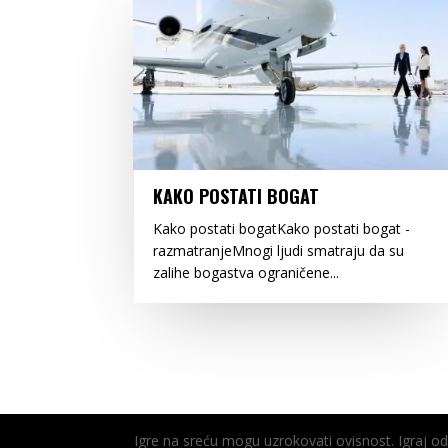
KAKO POSTATI BOGAT
Kako postati bogatKako postati bogat -
razmatranjeMnogi ljudi smatraju da su
zalihe bogastva ograničene...
Igre na sreću mogu uzrokovati ovisnost. Igraj 