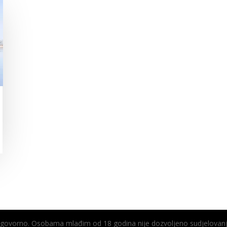
odgovorno. Osobama mlađim od 18 godina nije dozvoljeno sudjelovanj