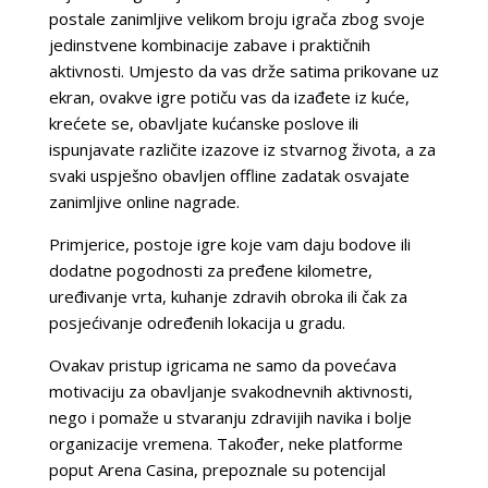
postale zanimljive velikom broju igrača zbog svoje
jedinstvene kombinacije zabave i praktičnih
aktivnosti. Umjesto da vas drže satima prikovane uz
ekran, ovakve igre potiču vas da izađete iz kuće,
krećete se, obavljate kućanske poslove ili
ispunjavate različite izazove iz stvarnog života, a za
svaki uspješno obavljen offline zadatak osvajate
zanimljive online nagrade.
Primjerice, postoje igre koje vam daju bodove ili
dodatne pogodnosti za pređene kilometre,
uređivanje vrta, kuhanje zdravih obroka ili čak za
posjećivanje određenih lokacija u gradu.
Ovakav pristup igricama ne samo da povećava
motivaciju za obavljanje svakodnevnih aktivnosti,
nego i pomaže u stvaranju zdravijih navika i bolje
organizacije vremena. Također, neke platforme
poput Arena Casina, prepoznale su potencijal