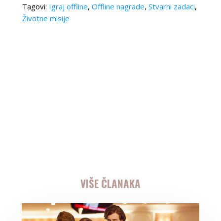
Tagovi:
Igraj offline
,
Offline nagrade
,
Stvarni zadaci
,
Životne misije
VIŠE ČLANAKA