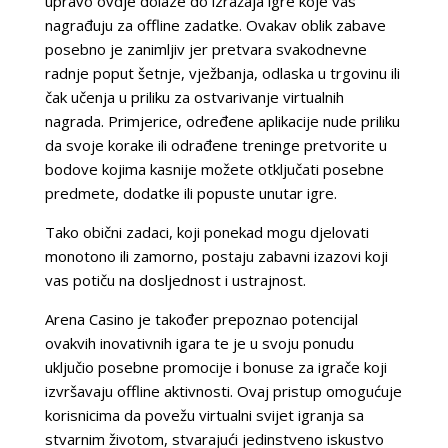
upravo ovdje dolaze do izražaja igre koje vas
nagrađuju za offline zadatke. Ovakav oblik zabave
posebno je zanimljiv jer pretvara svakodnevne
radnje poput šetnje, vježbanja, odlaska u trgovinu ili
čak učenja u priliku za ostvarivanje virtualnih
nagrada. Primjerice, određene aplikacije nude priliku
da svoje korake ili odrađene treninge pretvorite u
bodove kojima kasnije možete otključati posebne
predmete, dodatke ili popuste unutar igre.
Tako obični zadaci, koji ponekad mogu djelovati
monotono ili zamorno, postaju zabavni izazovi koji
vas potiču na dosljednost i ustrajnost.
Arena Casino je također prepoznao potencijal
ovakvih inovativnih igara te je u svoju ponudu
uključio posebne promocije i bonuse za igrače koji
izvršavaju offline aktivnosti. Ovaj pristup omogućuje
korisnicima da povežu virtualni svijet igranja sa
stvarnim životom, stvarajući jedinstveno iskustvo