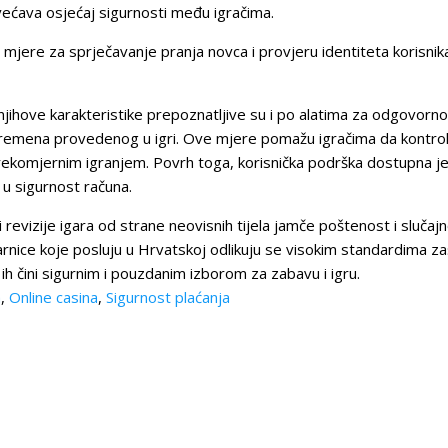
ećava osjećaj sigurnosti među igračima.
 mjere za sprječavanje pranja novca i provjeru identiteta korisnik
njihove karakteristike prepoznatljive su i po alatima za odgovorn
i vremena provedenog u igri. Ove mjere pomažu igračima da kontroli
ekomjernim igranjem. Povrh toga, korisnička podrška dostupna 
i u sigurnost računa.
evizije igara od strane neovisnih tijela jamče poštenost i slučajn
rnice koje posluju u Hrvatskoj odlikuju se visokim standardima za
ih čini sigurnim i pouzdanim izborom za zabavu i igru.
a
,
Online casina
,
Sigurnost plaćanja