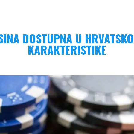
SINA DOSTUPNA U HRVATSKOJ
KARAKTERISTIKE