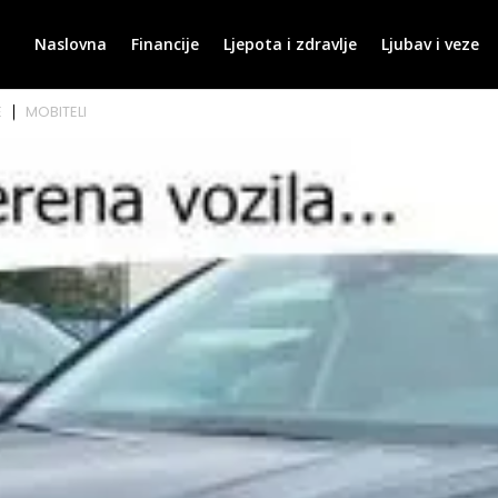
Naslovna
Financije
Ljepota i zdravlje
Ljubav i veze