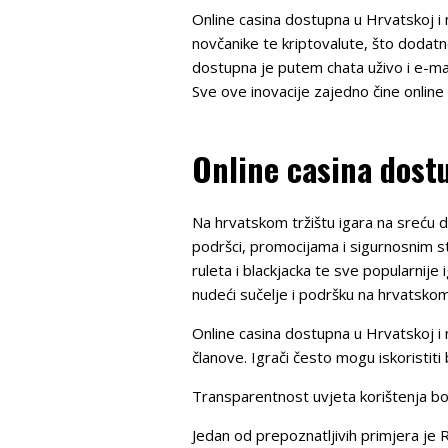
Online casina dostupna u Hrvatskoj i 
novčanike te kriptovalute, što dodatn
dostupna je putem chata uživo i e-mai
Sve ove inovacije zajedno čine onlin
Online casina dostu
Na hrvatskom tržištu igara na sreću d
podršci, promocijama i sigurnosnim sta
ruleta i blackjacka te sve popularnije 
nudeći sučelje i podršku na hrvatskom
Online casina dostupna u Hrvatskoj i 
članove. Igrači često mogu iskoristiti
Transparentnost uvjeta korištenja bo
Jedan od prepoznatljivih primjera je