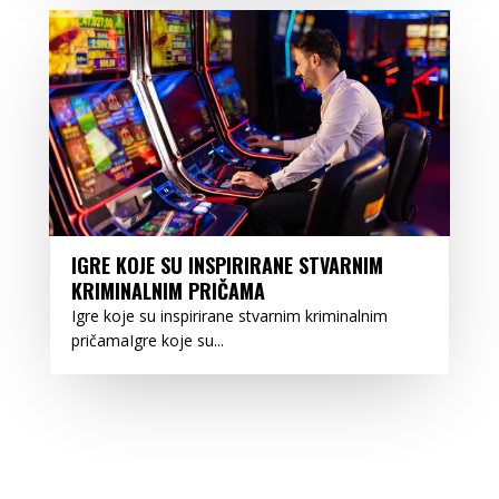
IGRE KOJE SU INSPIRIRANE STVARNIM
KRIMINALNIM PRIČAMA
Igre koje su inspirirane stvarnim kriminalnim
pričamaIgre koje su...