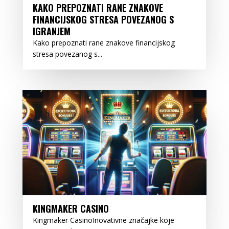
KAKO PREPOZNATI RANE ZNAKOVE
FINANCIJSKOG STRESA POVEZANOG S
IGRANJEM
Kako prepoznati rane znakove financijskog
stresa povezanog s...
KINGMAKER CASINO
Kingmaker CasinoInovativne značajke koje