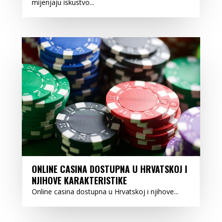
mijenjaju iskustvo...
ONLINE CASINA DOSTUPNA U HRVATSKOJ I
NJIHOVE KARAKTERISTIKE
Online casina dostupna u Hrvatskoj i njihove...