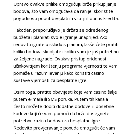
Upravo ovakve prilike omogućuju brže prikupljanje
bodova, što vam omogućava da ranije iskoristite
pogodnosti poput besplatnih vrtnji ili bonus kredita.
Također, preporučljivo je držati se određenog
budžeta i planirati svoje igranje unaprijed. Ako
redovito igrate u skladu s planom, lakše ćete pratiti
koliko bodova skupljate i koliko vam je još potrebno
za željene nagrade. Ovakav pristup pridonosi
učinkovitijem korištenju programa vjernosti te vam
pomaže u razumijevanju kako koristiti casino
sustave vjernosti za besplatne igre.
Osim toga, pratite obavijesti koje vam casino šalje
putem e-maila ili SMS poruka. Putem tih kanala
često možete dobiti dodatne bodove ili posebne
kodove koji će vam pomoći da brže dosegnete
potrebnu razinu bodova za besplatne igre.
Redovito provjeravanje ponuda omogućit će vam