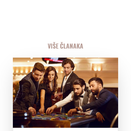
VIŠE ČLANAKA