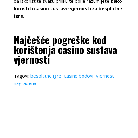
da iskoristite svaku priliku te bolje razumijete
kako
koristiti casino sustave vjernosti za besplatne
igre
.
Najčešće pogreške kod
korištenja casino sustava
vjernosti
Tagovi:
besplatne igre
,
Casino bodovi
,
Vjernost
nagrađena