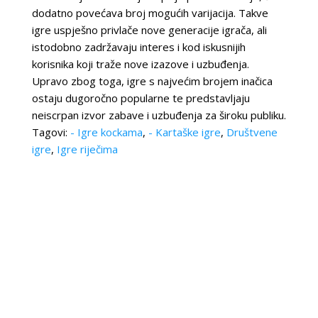
dodatno povećava broj mogućih varijacija. Takve
igre uspješno privlače nove generacije igrača, ali
istodobno zadržavaju interes i kod iskusnijih
korisnika koji traže nove izazove i uzbuđenja.
Upravo zbog toga, igre s najvećim brojem inačica
ostaju dugoročno popularne te predstavljaju
neiscrpan izvor zabave i uzbuđenja za široku publiku.
Tagovi:
- Igre kockama
,
- Kartaške igre
,
Društvene
igre
,
Igre riječima