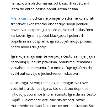
na različitim platformama, od klasičnih društvenih
igara do online casina poput Arena casina.
Arena casino
odličan je primjer platforme koja prati
trendove i konstantno obogaćuje svoju ponudu
novim varijacijama igara. Bilo da se radi o klasičnim
kartaškim igrama poput blackjacka i pokera ili
popularnim slot igrama, igrači uvijek mogu pronaći
nešto novo i drugačije.
Igre koje imaju najviše varijacija
često se mijenjaju i
nadopunjuju novim pravilima, bonusima, temama i
vizualnim elementima, što omogućuje igračima da
svaki put uživaju u jedinstvenom iskustvu.
Osim toga, razvoj tehnologije omogućava i sve
veću interaktivnost igara, što dodatno doprinosi
njihovoj popularnosti i privlačnosti. Igre danas često
uključuju elemente virtualne stvarnosti, razne
multimedijalne sadržaje i opcije personalizacije, što