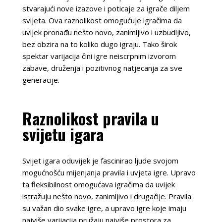
stvarajući nove izazove i poticaje za igrače diljem
svijeta. Ova raznolikost omogućuje igračima da
uvijek pronađu nešto novo, zanimljivo i uzbudljivo,
bez obzira na to koliko dugo igraju. Tako širok
spektar varijacija čini igre neiscrpnim izvorom
zabave, druženja i pozitivnog natjecanja za sve
generacije.
Raznolikost pravila u
svijetu igara
Svijet igara oduvijek je fascinirao ljude svojom
mogućnošću mijenjanja pravila i uvjeta igre. Upravo
ta fleksibilnost omogućava igračima da uvijek
istražuju nešto novo, zanimljivo i drugačije. Pravila
su važan dio svake igre, a upravo igre koje imaju
najviše varijacija pružaju najviše prostora za