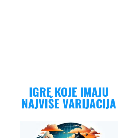
IGRE KOJE IMAJU
NAJVIŠE VARIJACIJA