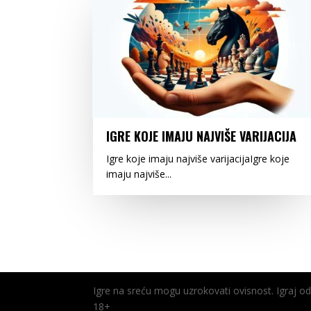
IGRE KOJE IMAJU NAJVIŠE VARIJACIJA
Igre koje imaju najviše varijacijaIgre koje
imaju najviše...
Igre na sreću mogu uzrokovati ovisnost. Igraj 
18+