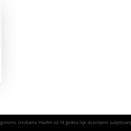
odgovorno. Osobama mlađim od 18 godina nije dozvoljeno sudjelovanj