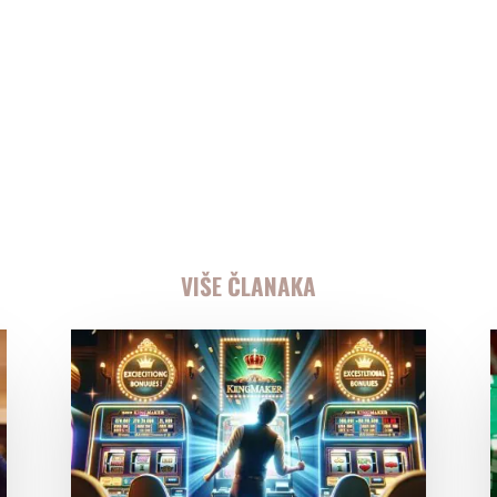
VIŠE ČLANAKA