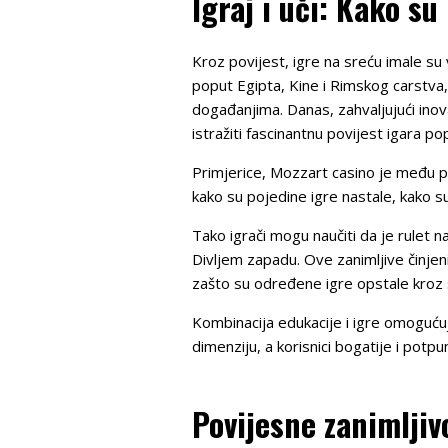
Igraj i uči: Kako su
Kroz povijest, igre na sreću imale su v
poput Egipta, Kine i Rimskog carstva, 
događanjima. Danas, zahvaljujući inova
istražiti fascinantnu povijest igara p
Primjerice, Mozzart casino je među p
kako su pojedine igre nastale, kako su 
Tako igrači mogu naučiti da je rulet n
Divljem zapadu. Ove zanimljive činje
zašto su određene igre opstale kroz s
Kombinacija edukacije i igre omoguću
dimenziju, a korisnici bogatije i potpun
Povijesne zanimljiv