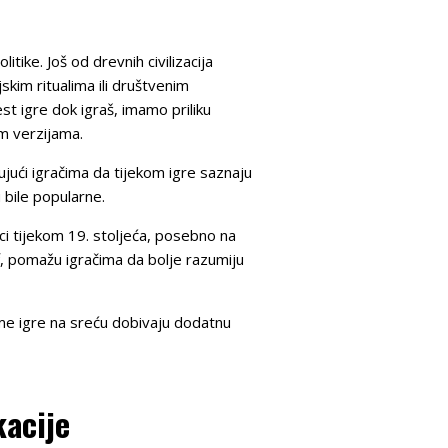
tike. Još od drevnih civilizacija
skim ritualima ili društvenim
est igre dok igraš, imamo priliku
im verzijama.
jući igračima da tijekom igre saznaju
u bile popularne.
ici tijekom 19. stoljeća, posebno na
, pomažu igračima da bolje razumiju
ime igre na sreću dobivaju dodatnu
kacije