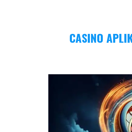
CASINO APLIK