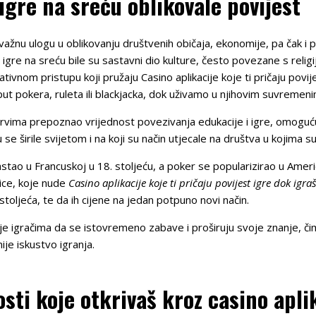
 igre na sreću oblikovale povijest
ažnu ulogu u oblikovanju društvenih običaja, ekonomije, pa čak i poli
igre na sreću bile su sastavni dio kulture, često povezane s religij
tivnom pristupu koji pružaju Casino aplikacije koje ti pričaju povij
oput pokera, ruleta ili blackjacka, dok uživamo u njihovim suvremen
rvima prepoznao vrijednost povezivanja edukacije i igre, omoguću
se širile svijetom i na koji su način utjecale na društva u kojima s
astao u Francuskoj u 18. stoljeću, a poker se popularizirao u Amer
nice, koje nude
Casino aplikacije koje ti pričaju povijest igre dok igraš
toljeća, te da ih cijene na jedan potpuno novi način.
je igračima da se istovremeno zabave i proširuju svoje znanje, č
ije iskustvo igranja.
osti koje otkrivaš kroz casino apli