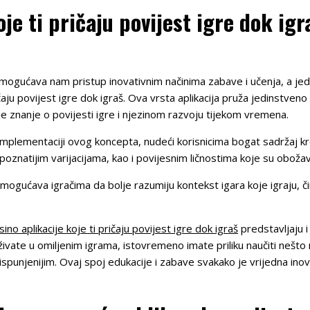
je ti pričaju povijest igre dok igr
ogućava nam pristup inovativnim načinima zabave i učenja, a jeda
ičaju povijest igre dok igraš. Ova vrsta aplikacija pruža jedinstveno
je znanje o povijesti igre i njezinom razvoju tijekom vremena.
implementaciji ovog koncepta, nudeći korisnicima bogat sadržaj kr
jpoznatijim varijacijama, kao i povijesnim ličnostima koje su obožav
mogućava igračima da bolje razumiju kontekst igara koje igraju, č
sino aplikacije koje ti pričaju povijest igre dok igraš
predstavljaju i
ate u omiljenim igrama, istovremeno imate priliku naučiti nešto n
i ispunjenijim. Ovaj spoj edukacije i zabave svakako je vrijedna inova