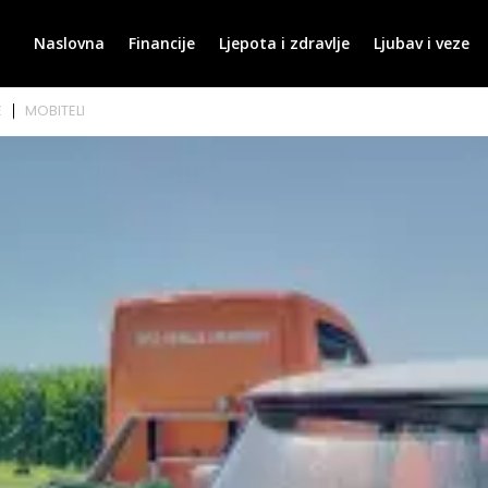
Naslovna
Financije
Ljepota i zdravlje
Ljubav i veze