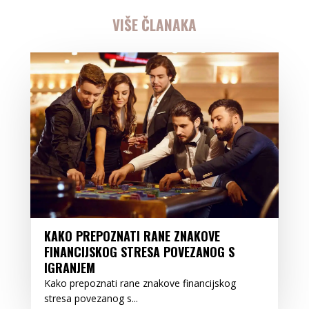
VIŠE ČLANAKA
KAKO PREPOZNATI RANE ZNAKOVE
FINANCIJSKOG STRESA POVEZANOG S
IGRANJEM
Kako prepoznati rane znakove financijskog
stresa povezanog s...