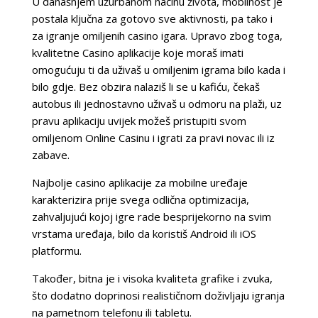
U današnjem užurbanom načinu života, mobilnost je
postala ključna za gotovo sve aktivnosti, pa tako i
za igranje omiljenih casino igara. Upravo zbog toga,
kvalitetne Casino aplikacije koje moraš imati
omogućuju ti da uživaš u omiljenim igrama bilo kada i
bilo gdje. Bez obzira nalaziš li se u kafiću, čekaš
autobus ili jednostavno uživaš u odmoru na plaži, uz
pravu aplikaciju uvijek možeš pristupiti svom
omiljenom Online Casinu i igrati za pravi novac ili iz
zabave.
Najbolje casino aplikacije za mobilne uređaje
karakterizira prije svega odlična optimizacija,
zahvaljujući kojoj igre rade besprijekorno na svim
vrstama uređaja, bilo da koristiš Android ili iOS
platformu.
Također, bitna je i visoka kvaliteta grafike i zvuka,
što dodatno doprinosi realističnom doživljaju igranja
na pametnom telefonu ili tabletu.