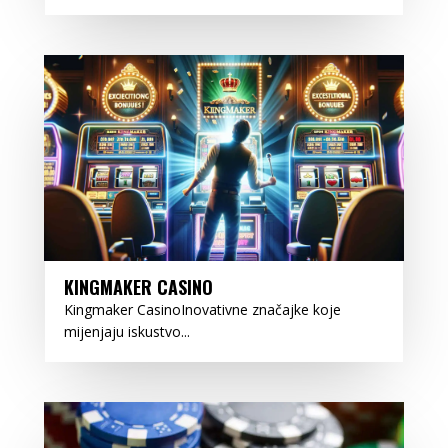
KINGMAKER CASINO
Kingmaker CasinoInovativne značajke koje
mijenjaju iskustvo...