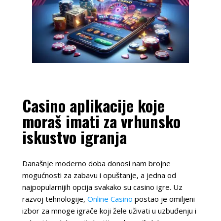
Casino aplikacije koje
moraš imati za vrhunsko
iskustvo igranja
Današnje moderno doba donosi nam brojne
mogućnosti za zabavu i opuštanje, a jedna od
najpopularnijih opcija svakako su casino igre. Uz
razvoj tehnologije,
Online Casino
postao je omiljeni
izbor za mnoge igrače koji žele uživati u uzbuđenju i