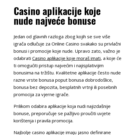
Casino aplikacije koje
nude najveće bonuse
Jedan od glavnih razloga zbog kojih se sve više
igrača odlučuje za Online Casino svakako su privlačni
bonusi i promocije koje nude. Upravo zato, važno je
odabrati
Casino aplikacije koje moraš imati
, a koje će
ti omogućiti pristup najvećim i najisplativijim
bonusima na tržištu. Kvalitetne aplikacije često nude
razne vrste bonusa poput bonusa dobrodošlice,
bonusa bez depozita, besplatnih vrtnji ili posebnih
promocija za vjerne igrače.
Prilikom odabira aplikacije koja nudi najizdašnije
bonuse, preporučuje se pažljivo proučiti uvjete
korištenja i pravila promocija.
Najbolje casino aplikacije imaju jasno definirane