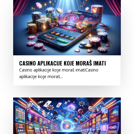
CASINO APLIKACIJE KOJE MORAŠ IMATI
Casino aplikacije koje moraš imatiCasino
aplikacije koje moraš...