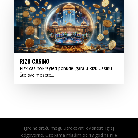
RIZK CASINO
Rizk casinoPregled ponude igara u Rizk Casinu:
Što sve možete...
Igre na sreću mogu uzrokovati ovisnost. Igraj
odgovorno. Osobama mlađim od 18 godina nije