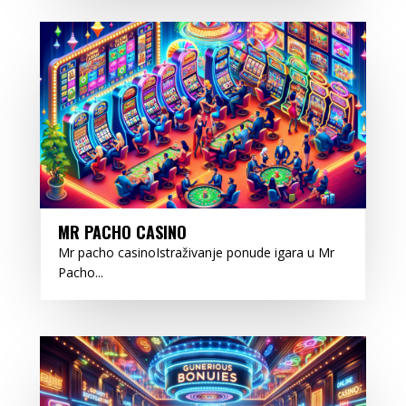
MR PACHO CASINO
Mr pacho casinoIstraživanje ponude igara u Mr
Pacho...