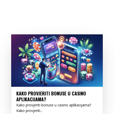
KAKO PROVJERITI BONUSE U CASINO
APLIKACIJAMA?
Kako provjeriti bonuse u casino aplikacijama?
Kako provjeriti...