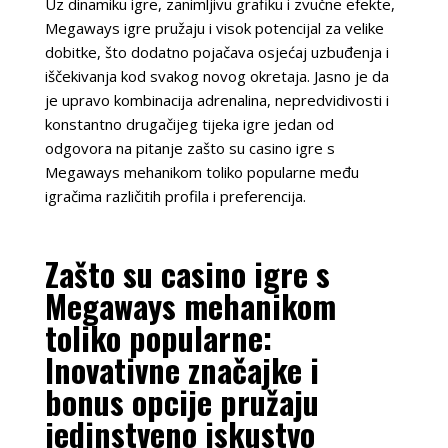
Uz dinamiku igre, zanimljivu grafiku i zvučne efekte,
Megaways igre pružaju i visok potencijal za velike
dobitke, što dodatno pojačava osjećaj uzbuđenja i
iščekivanja kod svakog novog okretaja. Jasno je da
je upravo kombinacija adrenalina, nepredvidivosti i
konstantno drugačijeg tijeka igre jedan od
odgovora na pitanje zašto su casino igre s
Megaways mehanikom toliko popularne među
igračima različitih profila i preferencija.
Zašto su casino igre s
Megaways mehanikom
toliko popularne:
Inovativne značajke i
bonus opcije pružaju
jedinstveno iskustvo