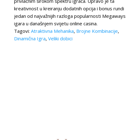
privlačnim širokom spektru igrača. Upravo je ta
kreativnost u kreiranju dodatnih opcija i bonus rundi
jedan od najvažnijih razloga popularnosti Megaways
igara u današnjem svijetu online casina.
Tagovi:
Atraktivna Mehanika
,
Brojne Kombinacije
,
Dinamična Igra
,
Veliki dobici