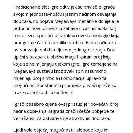
Tradicionalne slot igre oduvijek su privlačile igrače
svojom jednostavnošću i jasnim načinom osvajanja
dobitaka, no pojava Megaways mehanike donijela je
potpuno novu dimenziju zabave u casinima. Razlog
tome leži u specifičnoj strukturi ove tehnologije koja
omogućuje čak do nekoliko stotina tisuća načina za
ostvarivanje dobitka tijekom jednog okretaja. Dok
tipični slot aparati obično imaju fiksirani broj linija
koje se ne mijenjaju tijekom igre, igre temeljene na
Megaways sustavu kroz svaki spin nasumično
mijenjaju broj simbola i kombinacija; upravo ta
mogućnost konstantnih promjena privlači igrače koji
traže raznolikost i uzbuđenje.
Igrači posebno cijene ovaj pristup jer povećani broj
načina dobivanja nagrada znači i češće pobjede te
veću šansu za ostvarivanje atraktivnih dobitaka.
Ljudi vole osjećaj mogućnosti i slobode koju im