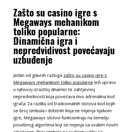
Zašto su casino igre s
Megaways mehanikom
toliko popularne:
Dinamična igra i
nepredvidivost povećavaju
uzbuđenje
Jedan od glavnih razloga
zašto su casino igre s
Megaways mehanikom toliko popularne
leži upravo
u njihovoj izrazitoj dinamici te zahtjevnoj
nepredvidivosti koja povećava nivo adrenalina kod
igrača. Za razliku od tradicionalnih slotova kod kojih
se broj simbola i dobitnih linija ne mijenja tijekom
igre, Megaways slotovi funkcioniraju na temelju
posebnog algoritma koji se mijenja sa svakim novim
okretajem. Broj simbola na svakom valjku se