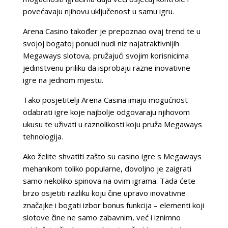
povećavaju njihovu uključenost u samu igru.
Arena Casino također je prepoznao ovaj trend te u
svojoj bogatoj ponudi nudi niz najatraktivnijih
Megaways slotova, pružajući svojim korisnicima
jedinstvenu priliku da isprobaju razne inovativne
igre na jednom mjestu.
Tako posjetitelji Arena Casina imaju mogućnost
odabrati igre koje najbolje odgovaraju njihovom
ukusu te uživati u raznolikosti koju pruža Megaways
tehnologija.
Ako želite shvatiti zašto su casino igre s Megaways
mehanikom toliko popularne, dovoljno je zaigrati
samo nekoliko spinova na ovim igrama. Tada ćete
brzo osjetiti razliku koju čine upravo inovativne
značajke i bogati izbor bonus funkcija – elementi koji
slotove čine ne samo zabavnim, već i iznimno