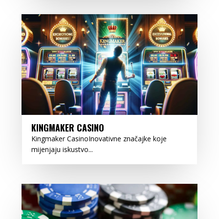
KINGMAKER CASINO
Kingmaker CasinoInovativne značajke koje
mijenjaju iskustvo...