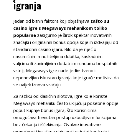
igranja
Jedan od bitnih faktora koji objašnjava
zašto su
casino igre s Megaways mehanikom toliko
popularne
zasigurno je širok spektar inovativnih
značajki i originalnih bonus opcija koje ih izdvajaju od
standardnih casino igara. Bilo da je riječ o
nasumičnim množiteljima dobitka, kaskadnim
valjcima ili zanimljivim dodatnim rundama besplatnih
vrtnji, Megaways igre nude jedinstveno i
neponovljivo iskustvo igranja koje igrače motivira da
se uvijek iznova vraćaju.
Za razliku od klasičnih slotova, igre koje koriste
Megaways mehaniku često uključuju posebne opcije
poput kupnje bonus igara, što korisnicima
omogućava trenutan pristup uzbudljivim funkcijama
bez čekanja i iščekivanja. Ovakve inovativne
mogućnosti igračima daju veći osjećaj kontrole i