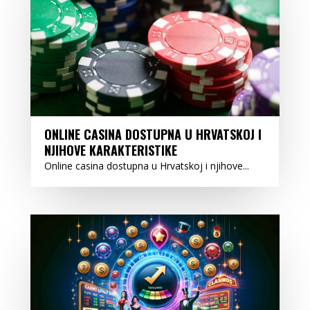
ONLINE CASINA DOSTUPNA U HRVATSKOJ I
NJIHOVE KARAKTERISTIKE
Online casina dostupna u Hrvatskoj i njihove...