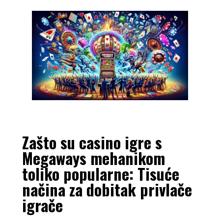
Zašto su casino igre s
Megaways mehanikom
toliko popularne: Tisuće
načina za dobitak privlače
igrače