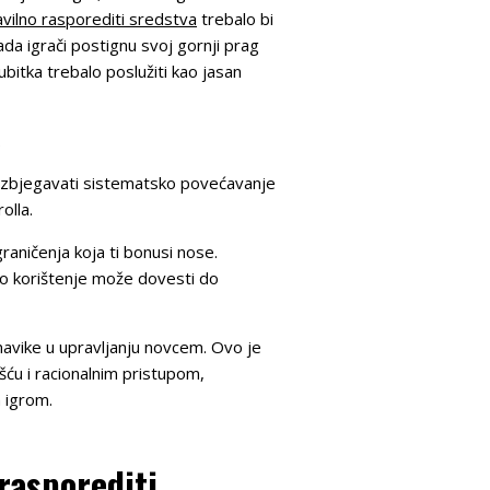
vilno rasporediti sredstva
trebalo bi
ada igrači postignu svoj gornji prag
bitka trebalo poslužiti kao jasan
.
izbjegavati sistematsko povećavanje
olla.
graničenja koja ti bonusi nose.
no korištenje može dovesti do
navike u upravljanju novcem. Ovo je
šću i racionalnim pristupom,
m igrom.
rasporediti