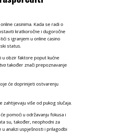
 online casinima. Kada se radi o
postaviti kratkoročne i dugoročne
tići s igranjem u online casino
ski status.
ći u obzir faktore poput kućne
tva
također znači prepoznavanje
oje će doprinijeti ostvarenju
e zahtijevaju više od pukog slučaja.
to će pomoći u održavanju fokusa i
ata su, također, neophodni za
 analizi uspješnosti i prilagodbi