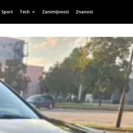
Sport
Tech
Zanimljivosti
Znanost