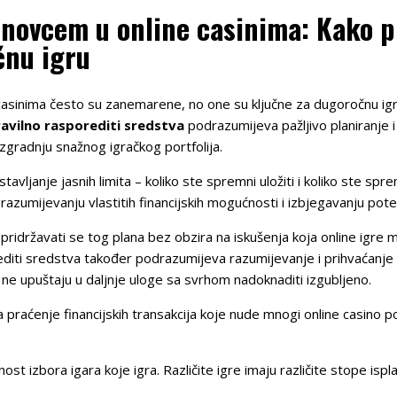
 novcem u online casinima: Kako pr
čnu igru
asinima često su zanemarene, no one su ključne za dugoročnu igru 
avilno rasporediti sredstva
podrazumijeva pažljivo planiranje i
izgradnju snažnog igračkog portfolija.
avljanje jasnih limita – koliko ste spremni uložiti i koliko ste spre
 razumijevanju vlastitih financijskih mogućnosti i izbjegavanju poten
ridržavati se tog plana bez obzira na iskušenja koja online igre 
editi sredstva također podrazumijeva razumijevanje i prihvaćanje 
i ne upuštaju u daljnje uloge sa svrhom nadoknaditi izgubljeno.
za praćenje financijskih transakcija koje nude mnogi online casino p
t izbora igara koje igra. Različite igre imaju različite stope isplat