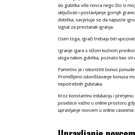
do gubitka više novca nego što si mogu
uključivati i postavljanje gornjih gr
dobitka, savjetuje se da napuste igru 
signal za prestanak igranja.
Osim toga, igrači trebaju biti upoznat
Igranje igara s nižom kućnom predn
uloga nakon gubitka, poznato kao strat
Pametno je i iskoristiti bonus ponude 
Promišljeno iskorištavanje bonusa m
nepotrebnih gubitaka.
Kroz konstantnu edukaciju i primjenu 
posebice važno u online prostoru gdje
upravljanje novcem u online casinima 
Upravljanje novcem 