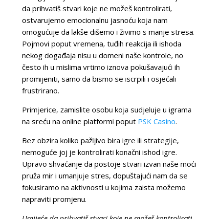
da prihvatiš stvari koje ne možeš kontrolirati,
ostvarujemo emocionalnu jasnoću koja nam
omogućuje da lakše dišemo i živimo s manje stresa.
Pojmovi poput vremena, tuđih reakcija ili ishoda
nekog događaja nisu u domeni naše kontrole, no
često ih u mislima vrtimo iznova pokušavajući ih
promijeniti, samo da bismo se iscrpili i osjećali
frustrirano.
Primjerice, zamislite osobu koja sudjeluje u igrama
na sreću na online platformi poput
PSK Casino
.
Bez obzira koliko pažljivo bira igre ili strategije,
nemoguće joj je kontrolirati konačni ishod igre.
Upravo shvaćanje da postoje stvari izvan naše moći
pruža mir i umanjuje stres, dopuštajući nam da se
fokusiramo na aktivnosti u kojima zaista možemo
napraviti promjenu.
Umijeće da prihvatiš stvari koje ne možeš kontrolirati