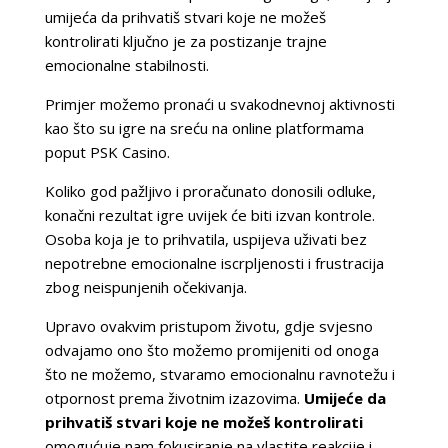
umijeća da prihvatiš stvari koje ne možeš
kontrolirati ključno je za postizanje trajne
emocionalne stabilnosti.
Primjer možemo pronaći u svakodnevnoj aktivnosti
kao što su igre na sreću na online platformama
poput PSK Casino.
Koliko god pažljivo i proračunato donosili odluke,
konačni rezultat igre uvijek će biti izvan kontrole.
Osoba koja je to prihvatila, uspijeva uživati bez
nepotrebne emocionalne iscrpljenosti i frustracija
zbog neispunjenih očekivanja.
Upravo ovakvim pristupom životu, gdje svjesno
odvajamo ono što možemo promijeniti od onoga
što ne možemo, stvaramo emocionalnu ravnotežu i
otpornost prema životnim izazovima.
Umijeće da
prihvatiš stvari koje ne možeš kontrolirati
omogućuje nam fokusiranje na vlastite reakcije i