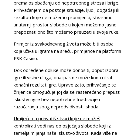
prema oslobađanju od nepotrebnog stresa i brige.
Prihvaćanjem da postoje situacije, ljudi, događaji ili
rezultati koje ne možemo promijeniti, stvaramo
unutarnji prostor slobode u kojem možemo jasno
prepoznati ono što možemo preuzeti u svoje ruke.
Primjer iz svakodnevnog života može biti osoba
koja uživa u igrama na sreću, primjerice na platformi
PSK Casino.
Dok određene odluke može donositi, poput izbora
igre ili visine uloga, ona ipak ne može kontrolirati
konačni rezultat igre. Upravo zato, prihvaćanje te
činjenice omogućuje joj da se rasterećeno prepusti
iskustvu igre bez nepotrebne frustracije i
razočaranja zbog nepredvidivosti ishoda.
Umijeće da prihvatiš stvari koje ne možeš
kontrolirati
vodi nas do osjećaja slobode koji iz
temelja mijenja naše iskustvo života. Kada više ne