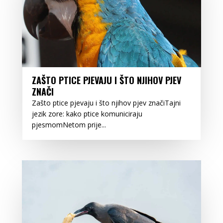
ZAŠTO PTICE PJEVAJU I ŠTO NJIHOV PJEV
ZNAČI
Zašto ptice pjevaju i što njihov pjev značiTajni
jezik zore: kako ptice komuniciraju
pjesmomNetom prije...