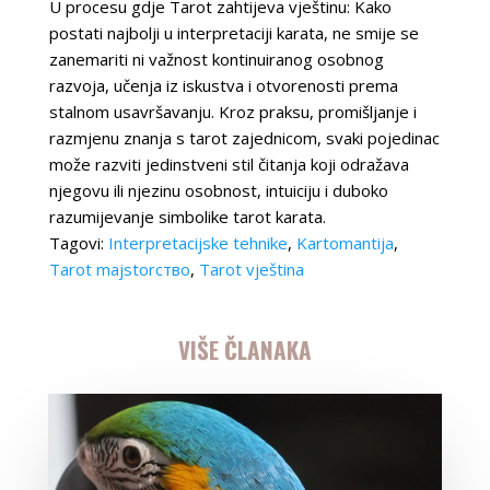
U procesu gdje Tarot zahtijeva vještinu: Kako
postati najbolji u interpretaciji karata, ne smije se
zanemariti ni važnost kontinuiranog osobnog
razvoja, učenja iz iskustva i otvorenosti prema
stalnom usavršavanju. Kroz praksu, promišljanje i
razmjenu znanja s tarot zajednicom, svaki pojedinac
može razviti jedinstveni stil čitanja koji odražava
njegovu ili njezinu osobnost, intuiciju i duboko
razumijevanje simbolike tarot karata.
Tagovi:
Interpretacijske tehnike
,
Kartomantija
,
Tarot majstorство
,
Tarot vještina
VIŠE ČLANAKA