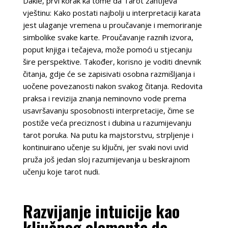
Dakle, prvi korak ka tome da Tarot zahtijeva
vještinu: Kako postati najbolji u interpretaciji karata
jest ulaganje vremena u proučavanje i memoriranje
simbolike svake karte. Proučavanje raznih izvora,
poput knjiga i tečajeva, može pomoći u stjecanju
šire perspektive. Također, korisno je voditi dnevnik
čitanja, gdje će se zapisivati osobna razmišljanja i
uočene povezanosti nakon svakog čitanja. Redovita
praksa i revizija znanja neminovno vode prema
usavršavanju sposobnosti interpretacije, čime se
postiže veća preciznost i dubina u razumijevanju
tarot poruka. Na putu ka majstorstvu, strpljenje i
kontinuirano učenje su ključni, jer svaki novi uvid
pruža još jedan sloj razumijevanja u beskrajnom
učenju koje tarot nudi.
Razvijanje intuicije kao
ključnog elementa da