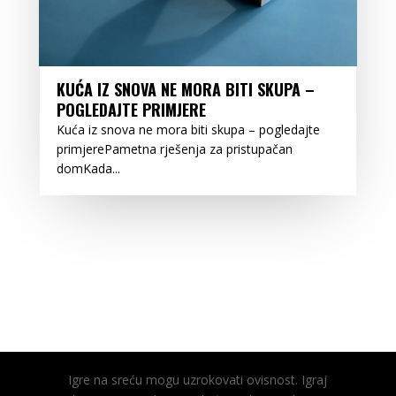
KUĆA IZ SNOVA NE MORA BITI SKUPA –
POGLEDAJTE PRIMJERE
Kuća iz snova ne mora biti skupa – pogledajte
primjerePametna rješenja za pristupačan
domKada...
Igre na sreću mogu uzrokovati ovisnost. Igraj