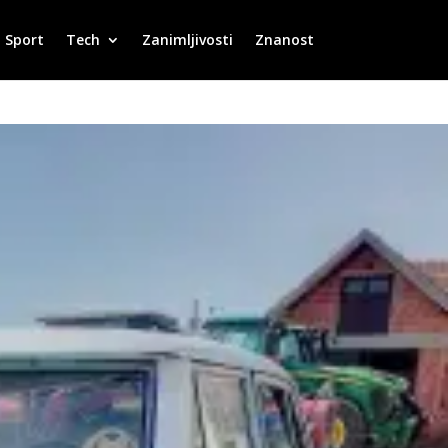
Sport
Tech
Zanimljivosti
Znanost