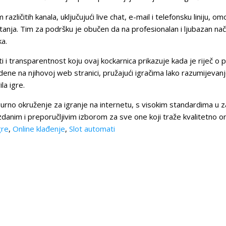
zličitih kanala, uključujući live chat, e-mail i telefonsku liniju, o
tanja. Tim za podršku je obučen da na profesionalan i ljubazan nač
ka.
 transparentnost koju ovaj kockarnica prikazuje kada je riječ o pra
dene na njihovoj web stranici, pružajući igračima lako razumijevanj
la igre.
gurno okruženje za igranje na internetu, s visokim standardima u za
danim i preporučljivim izborom za sve one koji traže kvalitetno on
gre
,
Online klađenje
,
Slot automati