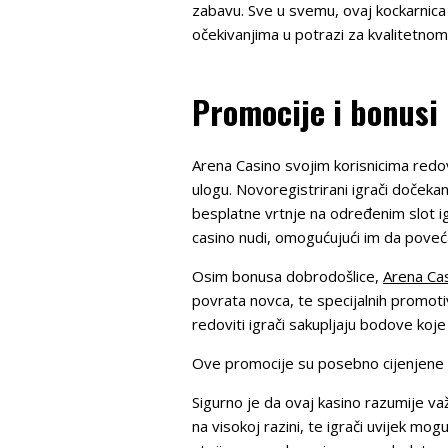
zabavu. Sve u svemu, ovaj kockarnica 
očekivanjima u potrazi za kvalitetn
Promocije i bonusi
Arena Casino svojim korisnicima redov
ulogu. Novoregistrirani igrači dočeka
besplatne vrtnje na određenim slot igr
casino nudi, omogućujući im da poveća
Osim bonusa dobrodošlice,
Arena Ca
povrata novca, te specijalnih promot
redoviti igrači sakupljaju bodove koj
Ove promocije su posebno cijenjene me
Sigurno je da ovaj kasino razumije v
na visokoj razini, te igrači uvijek mo