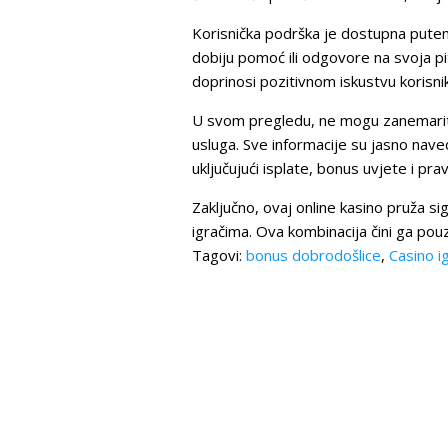
Korisnička podrška je dostupna putem ra
dobiju pomoć ili odgovore na svoja pi
doprinosi pozitivnom iskustvu korisni
U svom pregledu, ne mogu zanemariti i
usluga. Sve informacije su jasno nave
uključujući isplate, bonus uvjete i pravi
Zaključno, ovaj online kasino pruža si
igračima. Ova kombinacija čini ga pouz
Tagovi:
bonus dobrodošlice
,
Casino i