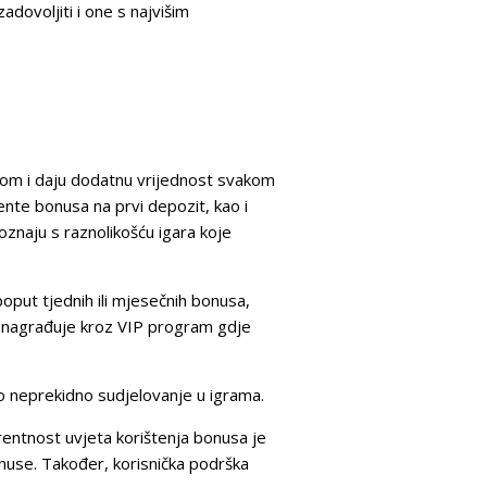
dovoljiti i one s najvišim
vijom i daju dodatnu vrijednost svakom
ente bonusa na prvi depozit, kao i
poznaju s raznolikošću igara koje
oput tjednih ili mjesečnih bonusa,
se nagrađuje kroz VIP program gdje
vo neprekidno sudjelovanje u igrama.
rentnost uvjeta korištenja bonusa je
bonuse. Također, korisnička podrška