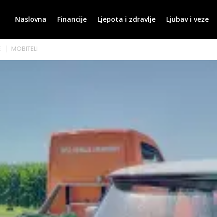
Naslovna
Financije
Ljepota i zdravlje
Ljubav i veze