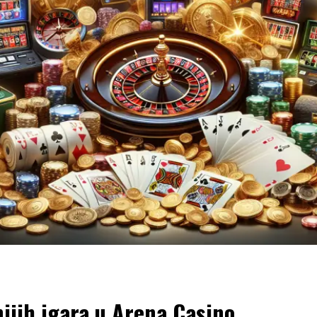
ijih igara u Arena Casino