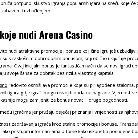
pruža potpuno iskustvo igranja popularnih igara na sreću koje će za
om zabavom i uzbuđenjem.
 koje nudi Arena Casino
ito nudi atraktivne promocije i bonuse koji čine igru još uzbudlji
ni su s raskošnim dobrodošlim bonusom, koji obično uključuje proc
ama. Ovaj inicijalni bonus je fantastičan način da se novi igrači u
ju svoje šanse za dobitak bez rizika vlastitog kapitala.
sino
redovito osmišljava promocije koje su prilagođene stalcima, p
ivnih igara gdje igrači mogu osvojiti dodatne nagrade. Vjernost 
e kasnije mogu zamijeniti za bonus novac ili druge pogodnosti.
đu igračima jer pružaju osjećaj priznanja i vrijednosti za njiho
ažnost zadržavanja igrača kroz stalne promocije i bonuse. Transpa
gu lako pristupiti informacijama o tome kako iskoristiti ponuđene 