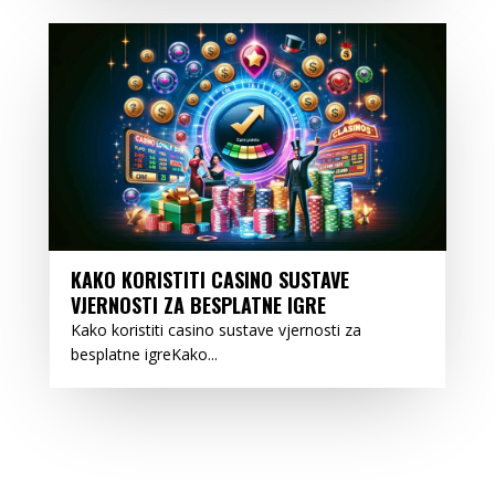
KAKO KORISTITI CASINO SUSTAVE
VJERNOSTI ZA BESPLATNE IGRE
Kako koristiti casino sustave vjernosti za
besplatne igreKako...