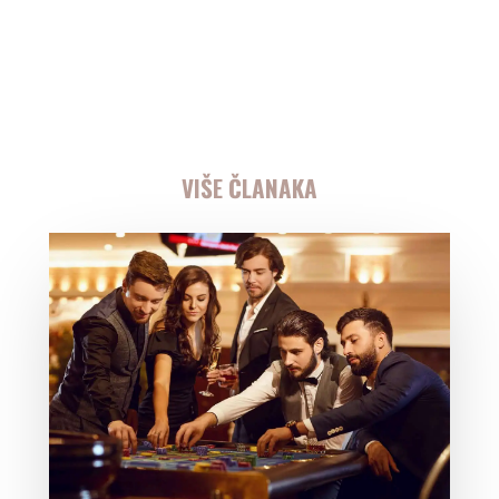
VIŠE ČLANAKA