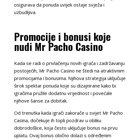
osigurava da ponuda uvijek ostaje svježa i
uzbudljiva.
Promocije i bonusi koje
nudi Mr Pacho Casino
Kada se radi o privlačenju novih igrača i zadržavanju
postojećih, Mr Pacho Casino ne štedi na atraktivnim
promocijama i bonusima. Njihova strategija uključuje
širok spektar ponuda koje su dizajnirane kako bi
igračima pružile dodatnu vrijednost i povećale
njihove šanse za dobitak.
Od trenutka kada igrači zakorače u svijet Mr Pacho
Casina, dočekuje ih topli pozdrav u obliku
dobrodošlice, koja često uključuje bonus na prvu
uplatu. Ovaj bonus obično dolazi s određenim