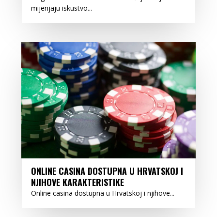
mijenjaju iskustvo...
ONLINE CASINA DOSTUPNA U HRVATSKOJ I
NJIHOVE KARAKTERISTIKE
Online casina dostupna u Hrvatskoj i njihove...