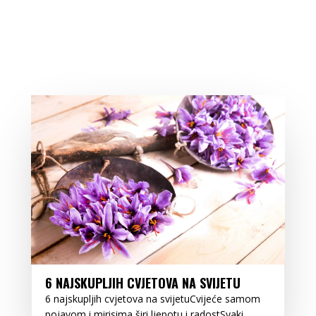
6 NAJSKUPLJIH CVJETOVA NA SVIJETU
6 najskupljih cvjetova na svijetuCvijeće samom
pojavom i mirisima širi ljepotu i radostSvaki