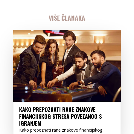
VIŠE ČLANAKA
KAKO PREPOZNATI RANE ZNAKOVE
FINANCIJSKOG STRESA POVEZANOG S
IGRANJEM
Kako prepoznati rane znakove financijskog