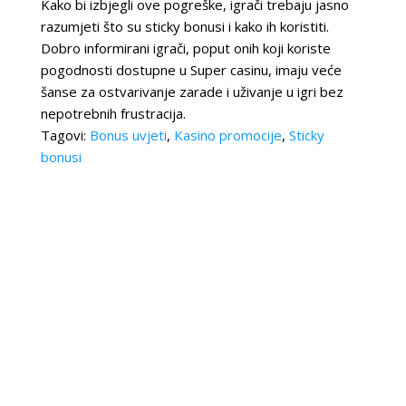
Kako bi izbjegli ove pogreške, igrači trebaju jasno
razumjeti što su sticky bonusi i kako ih koristiti.
Dobro informirani igrači, poput onih koji koriste
pogodnosti dostupne u Super casinu, imaju veće
šanse za ostvarivanje zarade i uživanje u igri bez
nepotrebnih frustracija.
Tagovi:
Bonus uvjeti
,
Kasino promocije
,
Sticky
bonusi