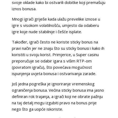
svoje oklade kako bi ostvarili dobitke koji premašuju
iznos bonusa.
Mnogi igrači griješe kada ulažu prevelike iznose u
igre s visokom volatilnošću, umjesto da odaberu
igre koje nude stabilnije i češće isplate.
Također, igrači često ne koriste sticky bonus na
pravi način jer ne znaju što su sticky bonusi i kako ih
koristiti u svoju korist. Primjerice, u Super casinu
preporučuje se odabir igara s višim RTP-om
(povratom igraču), što povećava mogućnost
ispunjenja uvjeta bonusa i ostvarivanja zarade.
Još jedna pogreška je ignoriranje vremenskog
ograničenja bonusa. Većina sticky bonusa ima jasno
definiran rok trajanja, a igrači koji ne obrate pažnju
na taj detalj mogu izgubiti pravo na bonus prije
nego što ga uopće iskoriste.