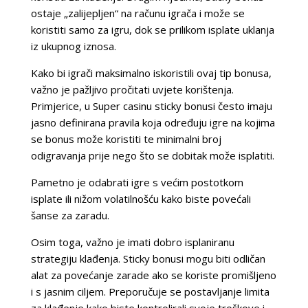
ostaje „zalijepljen“ na računu igrača i može se
koristiti samo za igru, dok se prilikom isplate uklanja
iz ukupnog iznosa.
Kako bi igrači maksimalno iskoristili ovaj tip bonusa,
važno je pažljivo pročitati uvjete korištenja.
Primjerice, u Super casinu sticky bonusi često imaju
jasno definirana pravila koja određuju igre na kojima
se bonus može koristiti te minimalni broj
odigravanja prije nego što se dobitak može isplatiti.
Pametno je odabrati igre s većim postotkom
isplate ili nižom volatilnošću kako biste povećali
šanse za zaradu.
Osim toga, važno je imati dobro isplaniranu
strategiju klađenja. Sticky bonusi mogu biti odličan
alat za povećanje zarade ako se koriste promišljeno
i s jasnim ciljem. Preporučuje se postavljanje limita
za klađenje kako biste kontrolirali svoje troškove i