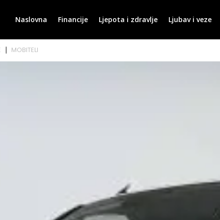
Naslovna
Financije
Ljepota i zdravlje
Ljubav i veze