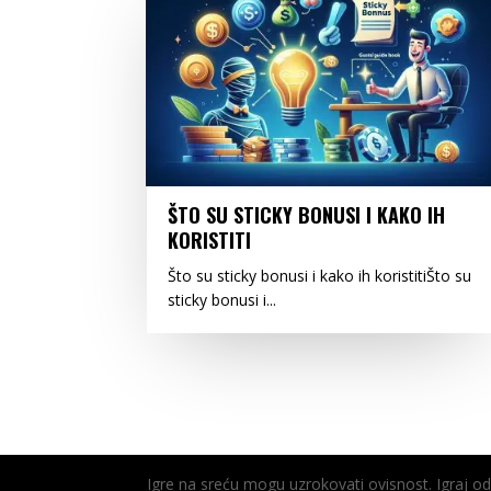
ŠTO SU STICKY BONUSI I KAKO IH
KORISTITI
Što su sticky bonusi i kako ih koristitiŠto su
sticky bonusi i...
Igre na sreću mogu uzrokovati ovisnost. Igraj 