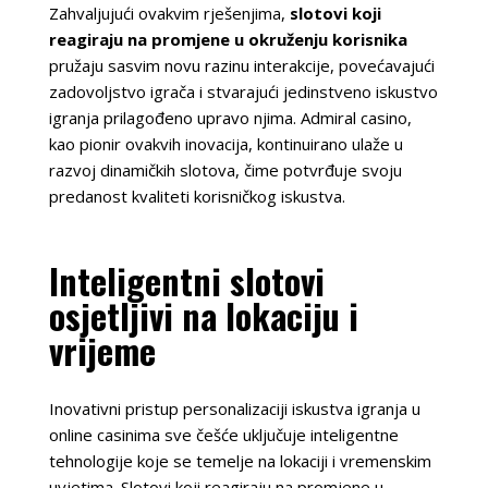
Zahvaljujući ovakvim rješenjima,
slotovi koji
reagiraju na promjene u okruženju korisnika
pružaju sasvim novu razinu interakcije, povećavajući
zadovoljstvo igrača i stvarajući jedinstveno iskustvo
igranja prilagođeno upravo njima. Admiral casino,
kao pionir ovakvih inovacija, kontinuirano ulaže u
razvoj dinamičkih slotova, čime potvrđuje svoju
predanost kvaliteti korisničkog iskustva.
Inteligentni slotovi
osjetljivi na lokaciju i
vrijeme
Inovativni pristup personalizaciji iskustva igranja u
online casinima sve češće uključuje inteligentne
tehnologije koje se temelje na lokaciji i vremenskim
uvjetima. Slotovi koji reagiraju na promjene u