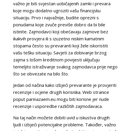
važno je biti svjestan uobičajenih zamki i prevara
koje mogu dodatno ugroziti vašu financijsku
situaciju. Prvo i najvažnije, budite oprezni s
ponudama koje zvuče previše dobro da bi bile
istinite. Zajmodavci koji obećavaju zajmove bez
ikakvih provjera ili s izuzetno niskim kamatnim
stopama često su prevaranti koji žele iskoristiti
vašu tešku situaciju. Savjeti za dobivanje brzog
zajma s lošom kreditnom povijesti uključuju
temeljito istraživanje svakog zajmodavca prije nego
što se obvezate na bilo što.
Jedan od načina kako izbjeći prevarante je provjeriti
recenzije i ocjene drugih korisnika. Web stranice
poput parinazaem.eu mogu biti korisne jer nude
recenzije i usporedbe različitih zajmodavaca.
Na taj način možete dobiti uvid u iskustva drugih
ljudi i izbjeći potencijalne probleme. Također, važno