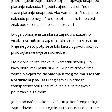
je izbjegavati zajmodavce koji zahtijevaju unaprijed
plaćanje naknada. Ugledni zajmodavci obično ne
traže plaćanje unaprijed. Ako vam se traži da platite
naknadu prije nego što dobijete zajam, to je često
znak upozorenja da se radi o prevari.
Druga uobičajena zamka su zajmovi s izuzetno
visokim kamatnim stopama i skrivenim naknadama.
Prije nego što potpišete bilo kakav ugovor, pažljivo
pročitajte sve uvjete i odredbe.
Uvijek provjerite efektivnu kamatnu stopu (EKS)
kako biste imali jasnu sliku o ukupnim troškovima
zajma.
Savjeti za dobivanje brzog zajma s lošom
kreditnom povijesti
naglašavaju važnost
transparentnosti i razumijevanja svih troškova
povezanih s zajmom.
Jedan od načina kako se zaštititi je korištenje usluga
zajmodavaca koji su regulirani i licencirani od strane