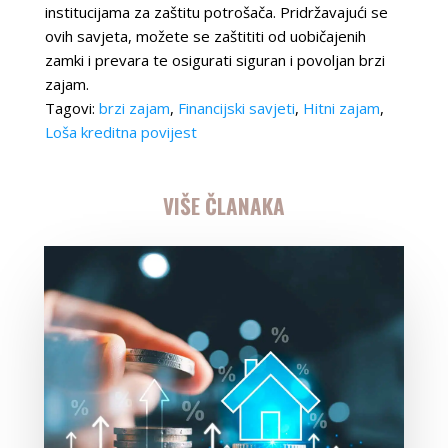
institucijama za zaštitu potrošača. Pridržavajući se
ovih savjeta, možete se zaštititi od uobičajenih
zamki i prevara te osigurati siguran i povoljan brzi
zajam.
Tagovi:
brzi zajam
,
Financijski savjeti
,
Hitni zajam
,
Loša kreditna povijest
VIŠE ČLANAKA