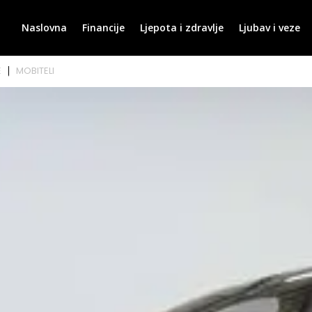
Naslovna
Financije
Ljepota i zdravlje
Ljubav i veze