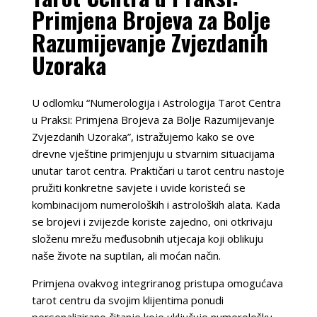
Primjena Brojeva za Bolje
Razumijevanje Zvjezdanih
Uzoraka
U odlomku “Numerologija i Astrologija Tarot Centra
u Praksi: Primjena Brojeva za Bolje Razumijevanje
Zvjezdanih Uzoraka”, istražujemo kako se ove
drevne vještine primjenjuju u stvarnim situacijama
unutar tarot centra. Praktičari u tarot centru nastoje
pružiti konkretne savjete i uvide koristeći se
kombinacijom numeroloških i astroloških alata. Kada
se brojevi i zvijezde koriste zajedno, oni otkrivaju
složenu mrežu međusobnih utjecaja koji oblikuju
naše živote na suptilan, ali moćan način.
Primjena ovakvog integriranog pristupa omogućava
tarot centru da svojim klijentima ponudi
personalizirano čitanje koje uključuje numerološku