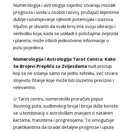
Numerologija i astrologija zajedno stvaraju mozaik
prognoza i uvida u osobni razvoj, pružajući klijentima
dublje razumijevanje njihovih potencijala i izazova.
Ključno je shvatiti da svaki broj ima svoju vibraciju i
simboliku koja, kada se uskladi s položajima zvijezda
i planeta, može otkriti jedinstvene informacije o
putu pojedinca.
Numerologija i Astrologija Tarot Centra: Kako
Se Brojevi Prepliću sa Zvijezdama
nudi pristup
koji se ne oslanja samo na jednu tehniku, već stvara
slojevito čitanje koje može biti izuzetno precizno i
relevantno.
U Tarot centru, numerološki proračuni poput
životnog puta, sudbinskog broja i broja duše koriste
se u kombinaciji s astrološkim znanjem o natalnim
kartama, tranzitima i progresijama. To omogućuje
praktikantima da izrade detaljne prognoze i upute