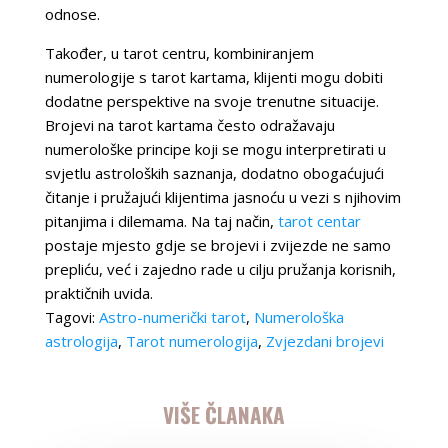
odnose.
Također, u tarot centru, kombiniranjem
numerologije s tarot kartama, klijenti mogu dobiti
dodatne perspektive na svoje trenutne situacije.
Brojevi na tarot kartama često odražavaju
numerološke principe koji se mogu interpretirati u
svjetlu astroloških saznanja, dodatno obogaćujući
čitanje i pružajući klijentima jasnoću u vezi s njihovim
pitanjima i dilemama. Na taj način,
tarot centar
postaje mjesto gdje se brojevi i zvijezde ne samo
prepliću, već i zajedno rade u cilju pružanja korisnih,
praktičnih uvida.
Tagovi:
Astro-numerički tarot
,
Numerološka
astrologija
,
Tarot numerologija
,
Zvjezdani brojevi
VIŠE ČLANAKA