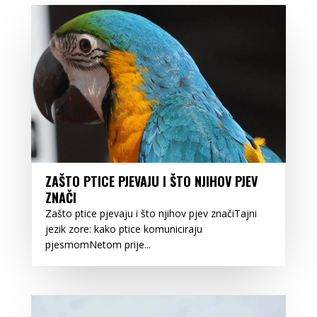
ZAŠTO PTICE PJEVAJU I ŠTO NJIHOV PJEV
ZNAČI
Zašto ptice pjevaju i što njihov pjev značiTajni
jezik zore: kako ptice komuniciraju
pjesmomNetom prije...