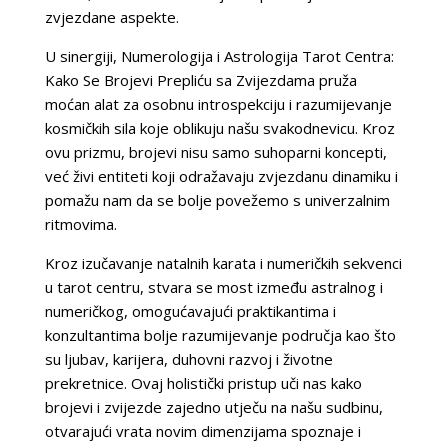
zvjezdane aspekte.
U sinergiji, Numerologija i Astrologija Tarot Centra:
Kako Se Brojevi Prepliću sa Zvijezdama pruža
moćan alat za osobnu introspekciju i razumijevanje
kosmičkih sila koje oblikuju našu svakodnevicu. Kroz
ovu prizmu, brojevi nisu samo suhoparni koncepti,
već živi entiteti koji odražavaju zvjezdanu dinamiku i
pomažu nam da se bolje povežemo s univerzalnim
ritmovima.
Kroz izučavanje natalnih karata i numeričkih sekvenci
u tarot centru, stvara se most između astralnog i
numeričkog, omogućavajući praktikantima i
konzultantima bolje razumijevanje područja kao što
su ljubav, karijera, duhovni razvoj i životne
prekretnice. Ovaj holistički pristup uči nas kako
brojevi i zvijezde zajedno utječu na našu sudbinu,
otvarajući vrata novim dimenzijama spoznaje i