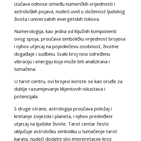
izučava odnose između numeričkih vrijednosti i
astroloških pojava, nudeći uvid u složenost ljudskog
života i univerzalnih energetskih tokova.
Numerologija, kao jedna od ključnih komponenti
ovog spoja, proučava simboličku vrijednost brojeva
i njihov utjecaj na pojedinčevu osobnost, životne
događaje i sudbinu. Svaki broj nosi određenu
vibraciju i energiju koja može biti analizirana i
tumačena.
U tarot centru, ovi brojevi koriste se kao oruđe za
dublje razumijevanje klijentovih iskustava i
potencijala.
S druge strane, astrologija proučava položaj i
kretanje zvijezda i planeta, i njihov predviđeni
utjecaj na ljudske živote. Tarot centar često
uključuje astrološku simboliku u tumačenje tarot
karata, nudeći dodatni sloj interpretacije kroz