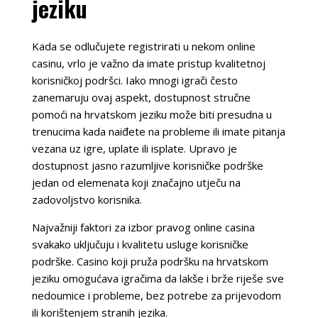
jeziku
Kada se odlučujete registrirati u nekom online
casinu, vrlo je važno da imate pristup kvalitetnoj
korisničkoj podršci. Iako mnogi igrači često
zanemaruju ovaj aspekt, dostupnost stručne
pomoći na hrvatskom jeziku može biti presudna u
trenucima kada naiđete na probleme ili imate pitanja
vezana uz igre, uplate ili isplate. Upravo je
dostupnost jasno razumljive korisničke podrške
jedan od elemenata koji značajno utječu na
zadovoljstvo korisnika.
Najvažniji faktori za izbor pravog online casina
svakako uključuju i kvalitetu usluge korisničke
podrške. Casino koji pruža podršku na hrvatskom
jeziku omogućava igračima da lakše i brže riješe sve
nedoumice i probleme, bez potrebe za prijevodom
ili korištenjem stranih jezika.