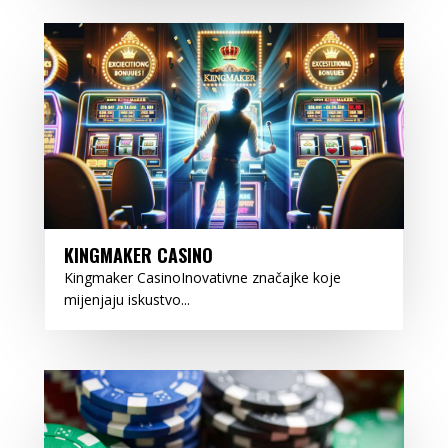
KINGMAKER CASINO
Kingmaker CasinoInovativne značajke koje
mijenjaju iskustvo...