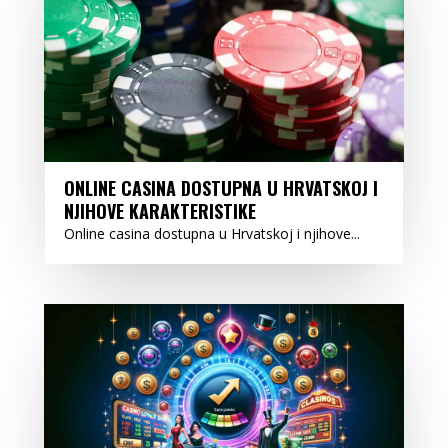
ONLINE CASINA DOSTUPNA U HRVATSKOJ I
NJIHOVE KARAKTERISTIKE
Online casina dostupna u Hrvatskoj i njihove...