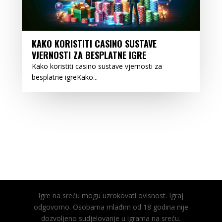
KAKO KORISTITI CASINO SUSTAVE
VJERNOSTI ZA BESPLATNE IGRE
Kako koristiti casino sustave vjernosti za
besplatne igreKako...
Igre na sreću mogu uzrokovati ovisnost. Igraj
odgovorno. Osobama mlađim od 18 godina nije
dozvoljeno sudjelovanje u igrama na sreću.