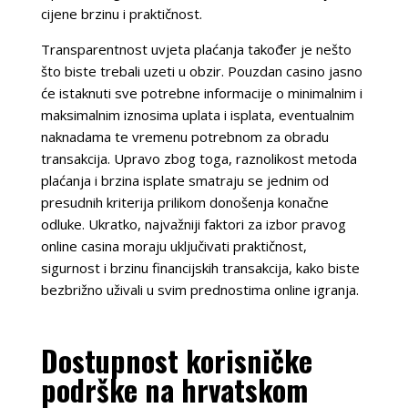
cijene brzinu i praktičnost.
Transparentnost uvjeta plaćanja također je nešto
što biste trebali uzeti u obzir. Pouzdan casino jasno
će istaknuti sve potrebne informacije o minimalnim i
maksimalnim iznosima uplata i isplata, eventualnim
naknadama te vremenu potrebnom za obradu
transakcija. Upravo zbog toga, raznolikost metoda
plaćanja i brzina isplate smatraju se jednim od
presudnih kriterija prilikom donošenja konačne
odluke. Ukratko, najvažniji faktori za izbor pravog
online casina moraju uključivati praktičnost,
sigurnost i brzinu financijskih transakcija, kako biste
bezbrižno uživali u svim prednostima online igranja.
Dostupnost korisničke
podrške na hrvatskom