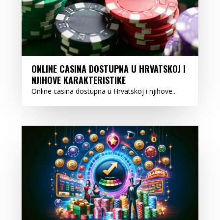
ONLINE CASINA DOSTUPNA U HRVATSKOJ I
NJIHOVE KARAKTERISTIKE
Online casina dostupna u Hrvatskoj i njihove...