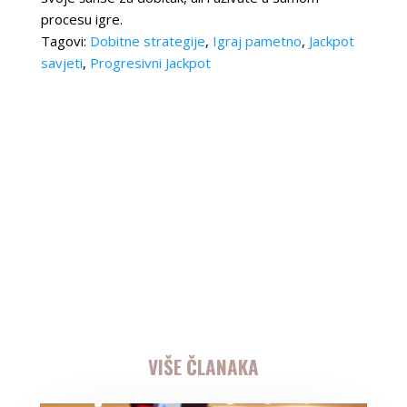
procesu igre.
Tagovi:
Dobitne strategije
,
Igraj pametno
,
Jackpot
savjeti
,
Progresivni Jackpot
VIŠE ČLANAKA