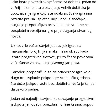
kako biste povećali svoje šanse za dobitak. Jedan od
važnijih elemenata u osvajanju velikih dobitaka je
upoznavanje igre koju ste odabrali. Svaka igra ima
različita pravila, isplatne linije i bonus značajke,
stoga je preporučljivo provesti neko vrijeme na
besplatnim verzijama igre prije ulaganja stvarnog
novca.
Uz to, vrlo važan savjet jest uvijek igrati na
maksimalan broj linija ili maksimalnu okladu kada
igrate progresivne slotove, jer to često povećava
vaše šanse za osvajanje glavnog jackpota.
Također, preporučuje se da odaberete igre koje
dugo nisu isplatile jackpot, jer statistički gledano,
što duže jackpot raste bez dobitnika, veća je šansa
da uskoro padne.
Jedan od najboljih savjeta za osvajanje progresivnih
jackpota je i odabir pouzdanih online kasina, poput