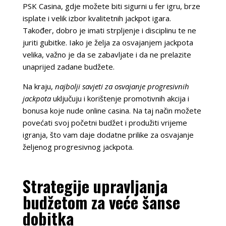
PSK Casina, gdje možete biti sigurni u fer igru, brze
isplate i velik izbor kvalitetnih jackpot igara.
Također, dobro je imati strpljenje i disciplinu te ne
juriti gubitke. Iako je želja za osvajanjem jackpota
velika, važno je da se zabavljate i da ne prelazite
unaprijed zadane budžete.
Na kraju,
najbolji savjeti za osvajanje progresivnih
jackpota
uključuju i korištenje promotivnih akcija i
bonusa koje nude online casina. Na taj način možete
povećati svoj početni budžet i produžiti vrijeme
igranja, što vam daje dodatne prilike za osvajanje
željenog progresivnog jackpota.
Strategije upravljanja
budžetom za veće šanse
dobitka