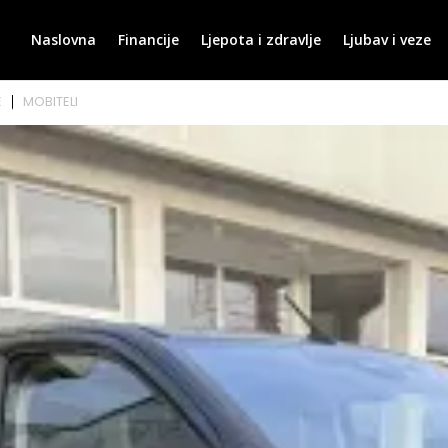
Naslovna
Financije
Ljepota i zdravlje
Ljubav i veze