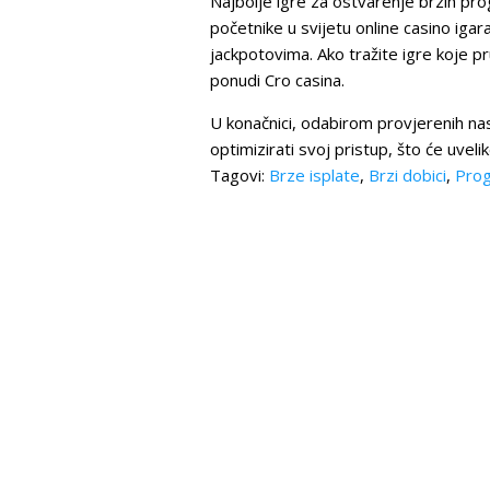
Najbolje igre za ostvarenje brzih pro
početnike u svijetu online casino igar
jackpotovima. Ako tražite igre koje 
ponudi Cro casina.
U konačnici, odabirom provjerenih na
optimizirati svoj pristup, što će uvel
Tagovi:
Brze isplate
,
Brzi dobici
,
Prog