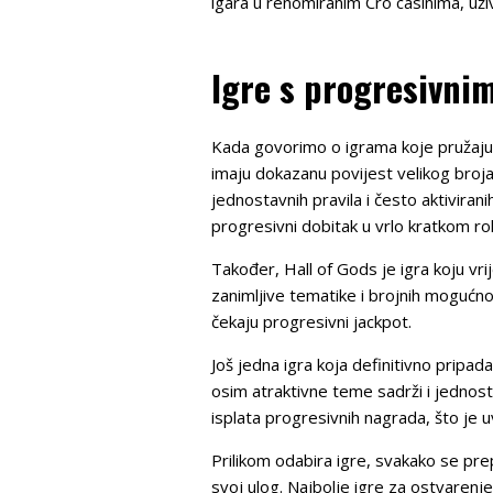
igara u renomiranim Cro casinima, uži
Igre s progresivnim
Kada govorimo o igrama koje pružaju pr
imaju dokazanu povijest velikog broja
jednostavnih pravila i često aktivira
progresivni dobitak u vrlo kratkom ro
Također, Hall of Gods je igra koju vr
zanimljive tematike i brojnih mogućno
čekaju progresivni jackpot.
Još jedna igra koja definitivno pripad
osim atraktivne teme sadrži i jednos
isplata progresivnih nagrada, što je uv
Prilikom odabira igre, svakako se pre
svoj ulog.
Najbolje igre za ostvarenje