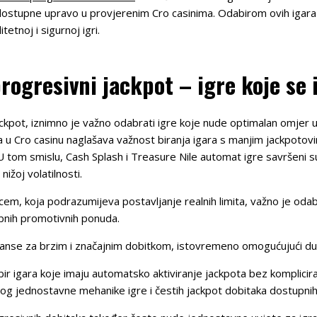
 dostupne upravo u provjerenim Cro casinima. Odabirom ovih igar
etnoj i sigurnoj igri.
progresivni jackpot – igre koje se 
ackpot, iznimno je važno odabrati igre koje nude optimalan omjer uč
a u Cro casinu naglašava važnost biranja igara s manjim jackpotovi
 tom smislu, Cash Splash i Treasure Nile automat igre savršeni su
nižoj volatilnosti.
vcem, koja podrazumijeva postavljanje realnih limita, važno je oda
ebnih promotivnih ponuda.
se za brzim i značajnim dobitkom, istovremeno omogućujući duže 
ir igara koje imaju automatsko aktiviranje jackpota bez kompliciran
bog jednostavne mehanike igre i čestih jackpot dobitaka dostupnih