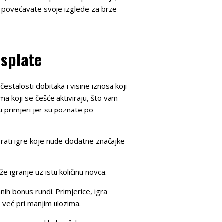
a povećavate svoje izglede za brze
isplate
estalosti dobitaka i visine iznosa koji
ma koji se češće aktiviraju, što vam
 primjeri jer su poznate po
brati igre koje nude dodatne značajke
igranje uz istu količinu novca.
ih bonus rundi. Primjerice, igra
 već pri manjim ulozima.