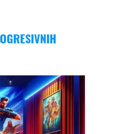
ROGRESIVNIH