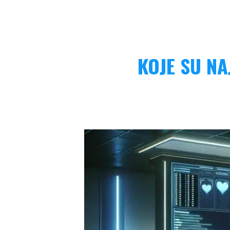
KOJE SU NA