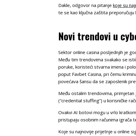
Dakle, odgovor na pitanje
koje su naj
te se kao ključna zaštita preporučuju
Novi trendovi u cy
Sektor online casina posljednjih je g
Među tim trendovima svakako se ističe
poruke, koristeći stvarna imena i pol
poput Favbet Casina, pri čemu krimina
povećava šansu da se zaposlenik preva
Među ostalim trendovima, primjetan j
(“credential stuffing”) u korisničke ra
Ovakvi AI botovi mogu u vrlo kratkom 
pristupaju osobnim računima igrača te
Koje su najnovije prijetnje u online 