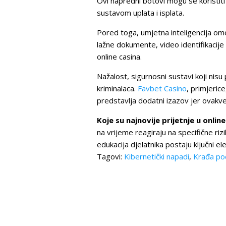
Ovi napredni botovi mogu se koristiti
sustavom uplata i isplata.
Pored toga, umjetna inteligencija omo
lažne dokumente, video identifikacije
online casina.
Nažalost, sigurnosni sustavi koji nisu 
kriminalaca.
Favbet Casino
, primjeric
predstavlja dodatni izazov jer ovakve
Koje su najnovije prijetnje u onlin
na vrijeme reagiraju na specifične rizi
edukacija djelatnika postaju ključni 
Tagovi:
Kibernetički napadi
,
Krađa po