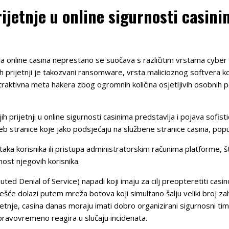
rijetnje u online sigurnosti casini
ja online casina neprestano se suočava s različitim vrstama cyber p
h prijetnji je takozvani ransomware, vrsta malicioznog softvera ko
traktivna meta hakera zbog ogromnih količina osjetljivih osobnih p
 prijetnji u online sigurnosti casinima predstavlja i pojava sofist
 web stranice koje jako podsjećaju na službene stranice casina, pop
taka korisnika ili pristupa administratorskim računima platforme, 
nost njegovih korisnika.
uted Denial of Service) napadi koji imaju za cilj preopteretiti casi
ešće dolazi putem mreža botova koji simultano šalju veliki broj z
ijetnje, casina danas moraju imati dobro organizirani sigurnosni ti
pravovremeno reagira u slučaju incidenata.