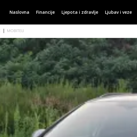
Naslovna
Financije
Ljepota i zdravlje
Ljubav i veze