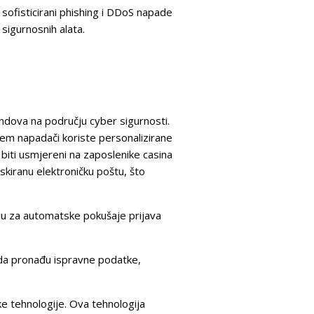
sofisticirani phishing i DDoS napade
sigurnosnih alata.
endova na području cyber sigurnosti.
ojem napadači koriste personalizirane
biti usmjereni na zaposlenike casina
skiranu elektroničku poštu, što
ju za automatske pokušaje prijava
kada pronađu ispravne podatke,
ke tehnologije. Ova tehnologija