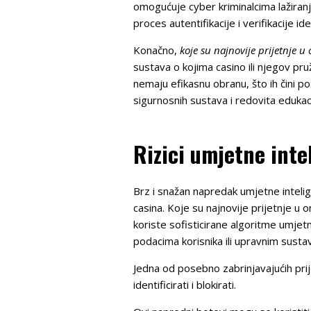
omogućuje cyber kriminalcima lažiranj
proces autentifikacije i verifikacije id
Konačno,
koje su najnovije prijetnje u
sustava o kojima casino ili njegov pru
nemaju efikasnu obranu, što ih čini 
sigurnosnih sustava i redovita edukaci
Rizici umjetne inte
Brz i snažan napredak umjetne intelige
casina. Koje su najnovije prijetnje u 
koriste sofisticirane algoritme umjetn
podacima korisnika ili upravnim susta
Jedna od posebno zabrinjavajućih prij
identificirati i blokirati.