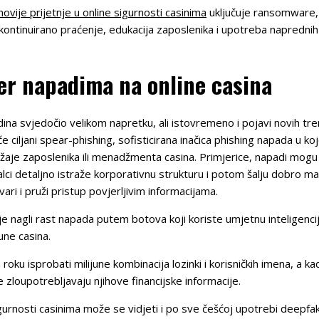
novije prijetnje u online sigurnosti casinima
uključuje ransomware, 
 kontinuirano praćenje, edukacija zaposlenika i upotreba naprednih 
ber napadima na online casina
odina svjedočio velikom napretku, ali istovremeno i pojavi novih tr
 ciljani spear-phishing, sofisticirana inačica phishing napada u k
ožaje zaposlenika ili menadžmenta casina. Primjerice, napadi mogu 
lci detaljno istraže korporativnu strukturu i potom šalju dobro ma
ri i pruži pristup povjerljivim informacijama.
e nagli rast napada putem botova koji koriste umjetnu inteligenci
čune casina.
roku isprobati milijune kombinacija lozinki i korisničkih imena, a 
 zloupotrebljavaju njihove financijske informacije.
sigurnosti casinima može se vidjeti i po sve češćoj upotrebi deepfa