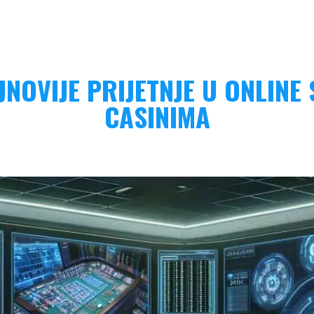
JNOVIJE PRIJETNJE U ONLINE
CASINIMA