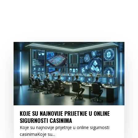
KOJE SU NAJNOVIJE PRIJETNJE U ONLINE
SIGURNOSTI CASINIMA
Koje su najnovije prijetnje u online sigurnosti
casinimaKoje su...