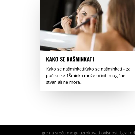
KAKO SE NAŠMINKATI
Kako se našminkatiKako se našminkati - za
početnike 1Šminka može učiniti magične
stvari ali ne mora...
Igre na sreću mogu uzrokovati ovisnost. Igraj 