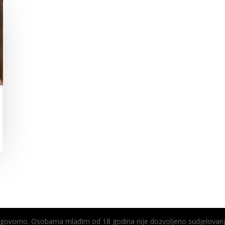
odgovorno. Osobama mlađim od 18 godina nije dozvoljeno sudjelovanj