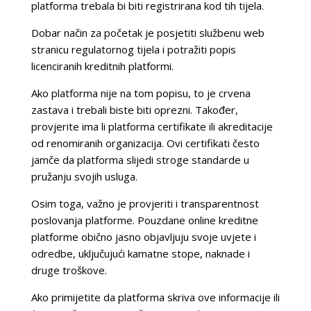
platforma trebala bi biti registrirana kod tih tijela.
Dobar način za početak je posjetiti službenu web
stranicu regulatornog tijela i potražiti popis
licenciranih kreditnih platformi.
Ako platforma nije na tom popisu, to je crvena
zastava i trebali biste biti oprezni. Također,
provjerite ima li platforma certifikate ili akreditacije
od renomiranih organizacija. Ovi certifikati često
jamče da platforma slijedi stroge standarde u
pružanju svojih usluga.
Osim toga, važno je provjeriti i transparentnost
poslovanja platforme. Pouzdane online kreditne
platforme obično jasno objavljuju svoje uvjete i
odredbe, uključujući kamatne stope, naknade i
druge troškove.
Ako primijetite da platforma skriva ove informacije ili