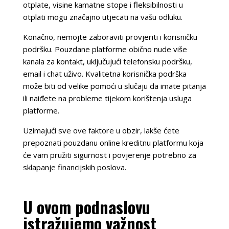
otplate, visine kamatne stope i fleksibilnosti u
otplati mogu značajno utjecati na vašu odluku.
Konačno, nemojte zaboraviti provjeriti i korisničku
podršku. Pouzdane platforme obično nude više
kanala za kontakt, uključujući telefonsku podršku,
email i chat uživo. Kvalitetna korisnička podrška
može biti od velike pomoći u slučaju da imate pitanja
ili naiđete na probleme tijekom korištenja usluga
platforme.
Uzimajući sve ove faktore u obzir, lakše ćete
prepoznati pouzdanu online kreditnu platformu koja
će vam pružiti sigurnost i povjerenje potrebno za
sklapanje financijskih poslova.
U ovom podnaslovu
istražujemo važnost