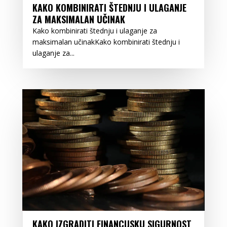
KAKO KOMBINIRATI ŠTEDNJU I ULAGANJE
ZA MAKSIMALAN UČINAK
Kako kombinirati štednju i ulaganje za
maksimalan učinakKako kombinirati štednju i
ulaganje za...
KAKO IZGRADITI FINANCIJSKU SIGURNOST