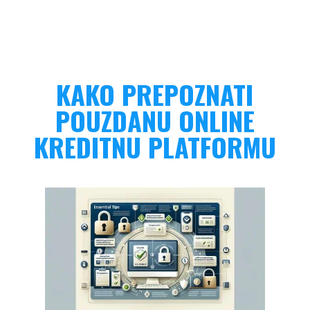
KAKO PREPOZNATI
POUZDANU ONLINE
KREDITNU PLATFORMU