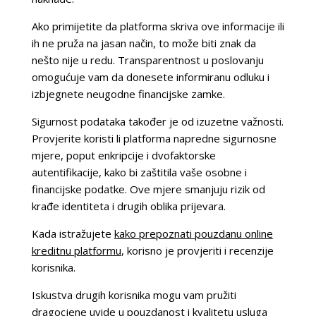
Ako primijetite da platforma skriva ove informacije ili
ih ne pruža na jasan način, to može biti znak da
nešto nije u redu. Transparentnost u poslovanju
omogućuje vam da donesete informiranu odluku i
izbjegnete neugodne financijske zamke.
Sigurnost podataka također je od izuzetne važnosti.
Provjerite koristi li platforma napredne sigurnosne
mjere, poput enkripcije i dvofaktorske
autentifikacije, kako bi zaštitila vaše osobne i
financijske podatke. Ove mjere smanjuju rizik od
krađe identiteta i drugih oblika prijevara.
Kada istražujete
kako prepoznati pouzdanu online
kreditnu platformu
, korisno je provjeriti i recenzije
korisnika.
Iskustva drugih korisnika mogu vam pružiti
dragocjene uvide u pouzdanost i kvalitetu usluga