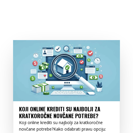
KOJI ONLINE KREDITI SU NAJBOLJI ZA
KRATKOROČNE NOVČANE POTREBE?
Koji online krediti su najbolji za kratkoročne
novčane potrebe?Kako odabrati pravu opciju: