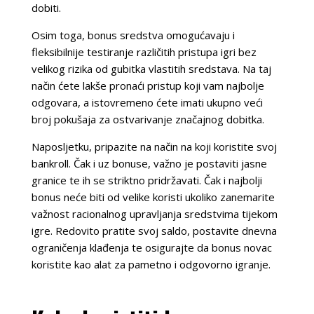
dobiti.
Osim toga, bonus sredstva omogućavaju i
fleksibilnije testiranje različitih pristupa igri bez
velikog rizika od gubitka vlastitih sredstava. Na taj
način ćete lakše pronaći pristup koji vam najbolje
odgovara, a istovremeno ćete imati ukupno veći
broj pokušaja za ostvarivanje značajnog dobitka.
Naposljetku, pripazite na način na koji koristite svoj
bankroll. Čak i uz bonuse, važno je postaviti jasne
granice te ih se striktno pridržavati. Čak i najbolji
bonus neće biti od velike koristi ukoliko zanemarite
važnost racionalnog upravljanja sredstvima tijekom
igre. Redovito pratite svoj saldo, postavite dnevna
ograničenja klađenja te osigurajte da bonus novac
koristite kao alat za pametno i odgovorno igranje.