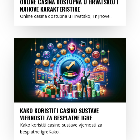
ONLINE CASINA DOSTUPNA U HRVATSKOJ I
NJIHOVE KARAKTERISTIKE
Online casina dostupna u Hrvatskoj i njihove...
KAKO KORISTITI CASINO SUSTAVE
VJERNOSTI ZA BESPLATNE IGRE
Kako koristiti casino sustave vjernosti za
besplatne igreKako...