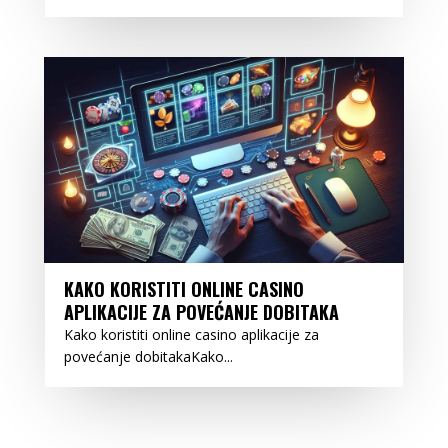
KAKO KORISTITI ONLINE CASINO
APLIKACIJE ZA POVEĆANJE DOBITAKA
Kako koristiti online casino aplikacije za
povećanje dobitakaKako...