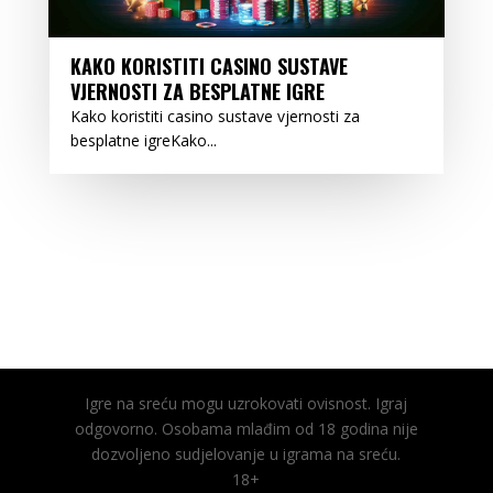
KAKO KORISTITI CASINO SUSTAVE
VJERNOSTI ZA BESPLATNE IGRE
Kako koristiti casino sustave vjernosti za
besplatne igreKako...
Igre na sreću mogu uzrokovati ovisnost. Igraj
odgovorno. Osobama mlađim od 18 godina nije
dozvoljeno sudjelovanje u igrama na sreću.
18+