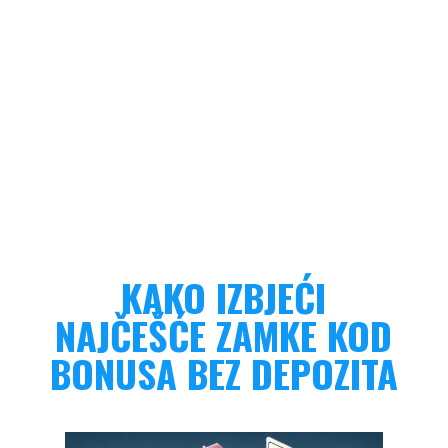
KAKO IZBJEĆI
NAJČEŠĆE ZAMKE KOD
BONUSA BEZ DEPOZITA