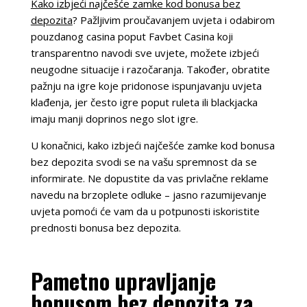
Kako izbjeći najčešće zamke kod bonusa bez
depozita
? Pažljivim proučavanjem uvjeta i odabirom
pouzdanog casina poput Favbet Casina koji
transparentno navodi sve uvjete, možete izbjeći
neugodne situacije i razočaranja. Također, obratite
pažnju na igre koje pridonose ispunjavanju uvjeta
klađenja, jer često igre poput ruleta ili blackjacka
imaju manji doprinos nego slot igre.
U konačnici, kako izbjeći najčešće zamke kod bonusa
bez depozita svodi se na vašu spremnost da se
informirate. Ne dopustite da vas privlačne reklame
navedu na brzoplete odluke – jasno razumijevanje
uvjeta pomoći će vam da u potpunosti iskoristite
prednosti bonusa bez depozita.
Pametno upravljanje
bonusom bez depozita za