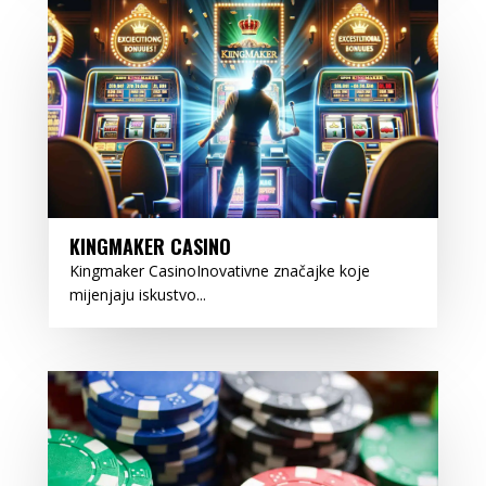
KINGMAKER CASINO
Kingmaker CasinoInovativne značajke koje
mijenjaju iskustvo...