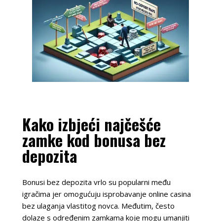
Kako izbjeći najčešće
zamke kod bonusa bez
depozita
Bonusi bez depozita vrlo su popularni među
igračima jer omogućuju isprobavanje online casina
bez ulaganja vlastitog novca. Međutim, često
dolaze s određenim zamkama koje mogu umanjiti