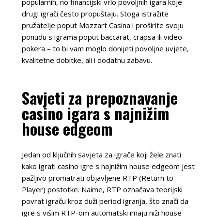
popularnih, no financijski vrlo povoljnih igara koje
drugi igrači često propuštaju. Stoga istražite
pružatelje poput Mozzart Casina i proširite svoju
ponudu s igrama poput baccarat, crapsa ili video
pokera – to bi vam moglo donijeti povoljne uvjete,
kvalitetne dobitke, ali i dodatnu zabavu.
Savjeti za prepoznavanje
casino igara s najnižim
house edgeom
Jedan od ključnih savjeta za igrače koji žele znati
kako igrati casino igre s najnižim house edgeom jest
pažljivo promatrati objavljene RTP (Return to
Player) postotke. Naime, RTP označava teorijski
povrat igraču kroz duži period igranja, što znači da
igre s višim RTP-om automatski imaju niži house