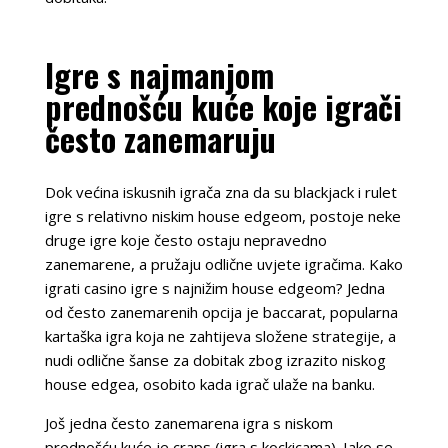
Igre s najmanjom
prednošću kuće koje igrači
često zanemaruju
Dok većina iskusnih igrača zna da su blackjack i rulet
igre s relativno niskim house edgeom, postoje neke
druge igre koje često ostaju nepravedno
zanemarene, a pružaju odlične uvjete igračima. Kako
igrati casino igre s najnižim house edgeom? Jedna
od često zanemarenih opcija je baccarat, popularna
kartaška igra koja ne zahtijeva složene strategije, a
nudi odlične šanse za dobitak zbog izrazito niskog
house edgea, osobito kada igrač ulaže na banku.
Još jedna često zanemarena igra s niskom
prednošću kuće je craps (igra s kockicama). Iako se