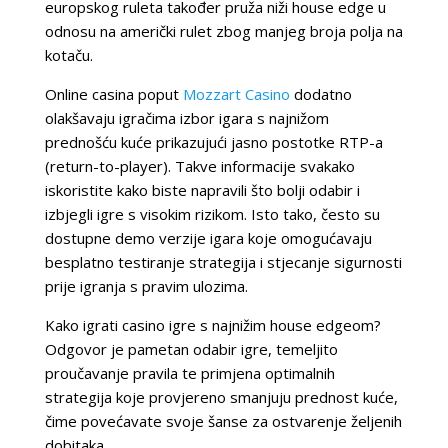
europskog ruleta također pruža niži house edge u
odnosu na američki rulet zbog manjeg broja polja na
kotaču.
Online casina poput
Mozzart Casino
dodatno
olakšavaju igračima izbor igara s najnižom
prednošću kuće prikazujući jasno postotke RTP-a
(return-to-player). Takve informacije svakako
iskoristite kako biste napravili što bolji odabir i
izbjegli igre s visokim rizikom. Isto tako, često su
dostupne demo verzije igara koje omogućavaju
besplatno testiranje strategija i stjecanje sigurnosti
prije igranja s pravim ulozima.
Kako igrati casino igre s najnižim house edgeom?
Odgovor je pametan odabir igre, temeljito
proučavanje pravila te primjena optimalnih
strategija koje provjereno smanjuju prednost kuće,
čime povećavate svoje šanse za ostvarenje željenih
dobitaka.