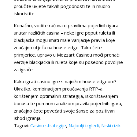
proučite uvjete takvih pogodnosti te ih mudro
iskoristite.
Konačno, vodite računa o pravilima pojedinih igara
unutar različitih casina – neke igre poput ruleta ili
blackjacka mogu imati male varijacije pravila koje
značajno utječu na house edge. Tako ćete
primjerice, upravo u Mozzart Casinou moći pronaći
verzije blackjacka ili ruleta koje su posebno povoljne
za igrače.
Kako igrati casino igre s najnižim house edgeom?
Ukratko, kombinacijom proučavanja RTP-a,
korištenjem optimalnih strategija, iskorištavanjem
bonusa te pomnom analizom pravila pojedinih igara,
značajno ćete povećati svoje šanse za pozitivan
ishod igranja.
Tagovi:
Casino strategije
,
Najbolji izgledi
,
Niski rizik