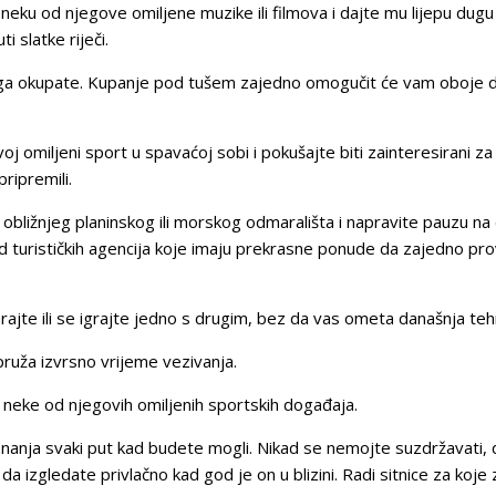
te neku od njegove omiljene muzike ili filmova i dajte mu lijepu dugu
 slatke riječi.
 ga okupate. Kupanje pod tušem zajedno omogučit će vam oboje da
miljeni sport u spavaćoj sobi i pokušajte biti zainteresirani za i
ripremili.
bližnjeg planinskog ili morskog odmarališta i napravite pauzu na
 turističkih agencija koje imaju prekrasne ponude da zajedno pr
rajte ili se igrajte jedno s drugim, bez da vas ometa današnja teh
 pruža izvrsno vrijeme vezivanja.
 neke od njegovih omiljenih sportskih događaja.
 znanja svaki put kad budete mogli. Nikad se nemojte suzdržavati,
 da izgledate privlačno kad god je on u blizini. Radi sitnice za koj