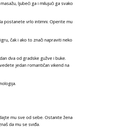
 masažu, ljubeći ga i milujući ga svako
 postanete vrlo intimni. Operite mu
gru, čak i ako to znači napraviti neko
 dan dva od gradske gužve i buke.
ovedete jedan romantičan vikend na
nologija.
 dajte mu sve od sebe. Ostanite žena
e znaš da mu se sviđa.