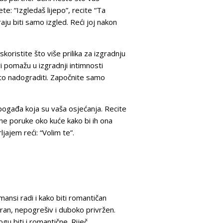
e: “Izgledaš lijepo”, recite “Ta
aju biti samo izgled. Reći joj nakon
skoristite što više prilika za izgradnju
i pomažu u izgradnji intimnosti
 to nadograditi. Započnite samo
 pogađa koja su vaša osjećanja. Recite
avne poruke oko kuće kako bi ih ona
jajem reći: “Volim te”.
ansi radi i kako biti romantičan
eran, nepogrešiv i duboko privržen.
u biti i romantične. Riječ