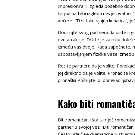
impresionira ili izgleda posebno dobro
haljina na tebi izgleda nevjerovatno. 
večere: “Ti si tako sjajna kuharica”, j
Dodirujte svog partnera da biste izgrad
ove atrakcije. Držite je za ruku dok 
između vas dvoje. Kada započnete, ne
uspostavljanjem fizičke veze između 
Recite partneru da je volite. Ponekad
joj direktno da je volite. Pronađite k
pronašlia Pošaljite joj ponekad ljubavn
Kako biti romantič
Biti romantičan i šta ta riječ romanti
partner u svojoj vezi. Biti romantičan
Često uključuje dramatične ili strast