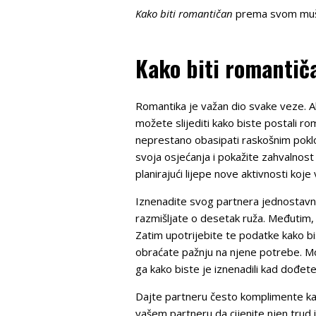
Kako biti romantičan
prema svom muškar
Kako biti romantič
Romantika je važan dio svake veze. A
možete slijediti kako biste postali ro
neprestano obasipati raskošnim poklo
svoja osjećanja i pokažite zahvalnost 
planirajući lijepe nove aktivnosti koje
Iznenadite svog partnera jednostavnim
razmišljate o desetak ruža. Međutim, 
Zatim upotrijebite te podatke kako bi
obraćate pažnju na njene potrebe. Mož
ga kako biste je iznenadili kad dođete
Dajte partneru često komplimente kak
vašem partneru da cijenite njen trud 