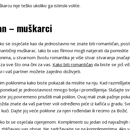
cu nije teško ukoliko ga istinski volite.
an – muškarci
ko se osjećate kao da jednostavno ne znate biti romantičan, posto
mantičniji muškarac. Iako bi vas filmovi mogli natjerati da pomisli
nima, u stvarnom životu romantika je više stvar stvaranja značaj
za sve što ona čini za vas.
Kako biti romantičan
da biste se još viš
 vi i vaš partner možete zajedno doživjeti.
 poklonima kako biste pokazali da mislite na nju. Kad razmišljat
ponekad je jednostavnost mnogo bolja i promišljenija. Slušajte svo
ste joj povremeno priuštili mali poklon. Ovaj mali znak pažnje pok
da znate da vaš partner voli određeno piće iz kafića u gradu. Svra
 kući. Dajte joj veće poklone za njen rođendan ili recimo za Božić.
o bi se osjećala cijenjenom. Komplimenti su jedan od najvažnijih 
i zbližavaju vas oboje. Ne zadržavajte se na komplimentima. Ako v