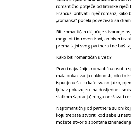
romantično potječe od latinske riječi R
Francuzi prihvatili riječ romanz, kako 
„romansa“ počela povezivati sa dram
Biti romantičan uključuje stvaranje osj
mogu biti introvertirani, ambivertirani 
prema tajni svog partnera i ne baš ta
Kako biti romantičan u vezi?
Prvo i najvažnije, romantična osoba s
mala pokazivanja naklonosti, bilo to kr
ispunjenu šalicu kafe svako jutro, pj
ljubav pokazujete na dosljedne i smisl
slatkom šaptanju) mogu održavati ro
Najromantičniji od partnera su oni ko
koju trebate stvoriti kod sebe u nast
možete stvoriti spontana iznenađenja