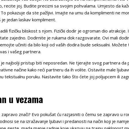
, recite joj. Budite precizni sa svojim pohvalama. Umjesto da kažet
” To pokazuje da ste pažljivi. Imajte na umu da komplimenti ne mor
oš je jedan laskav kompliment.
ili fizičku bliskost s njom. Fizički dodir je ogroman dio atrakcije. I
šetate zajedno. Dodirnite je rukama dok razgovarate. Ovi mali dodir
mojte učiniti da bilo koji od vaših dodira bude seksualni. Možete
vas i vašeg partnera.
 je najbolji pristup biti neposredan. Ne tjerajte svog partnera da
reativne načine kako reći partneru da ih volite. Ostavite male ljub
u tekstualnu poruku. Nastavite tako što ćete joj poljupcem ili zagrl
an u vezama
ka zapravo znači? Evo pokušat ću razjasniti o čemu se zapravo u rom
 odnosi se na izražavanje ljubavi i predanosti na način koji je namj
vene geste, mada manje radnje koje ukazuju na trajnu naklonost mog