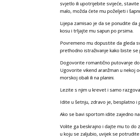
svjetlo ili upotrijebite svijeće, stavi
malo, možda ćete mu poželjeti i šapnuti
Lijepa zamisao je da se ponudite da
kosu i trljajte mu sapun po prsima.
Povremeno mu dopustite da gleda svoj o
prethodno istraživanje kako biste se p
Dogovorite romantično putovanje do o
Ugovorite vikend aranžman u nekoj od
morskoj obali ili na planini.
Lezite s njim u krevet i samo razgova
Idite u šetnju, zdravo je, besplatno i
Ako se bavi sportom idite zajedno na
Volite ga beskrajno i dajte mu to do
u koju se zaljubio, uvijek se potrudite