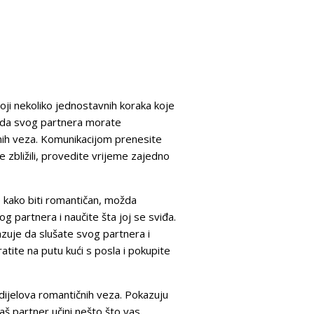
ji nekoliko jednostavnih koraka koje
te da svog partnera morate
nih veza. Komunikacijom prenesite
e zbližili, provedite vrijeme zajedno
e kako biti romantičan, možda
g partnera i naučite šta joj se sviđa.
azuje da slušate svog partnera i
tite na putu kući s posla i pokupite
dijelova romantičnih veza. Pokazuju
aš partner učini nešto što vas