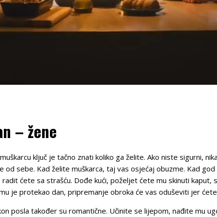
an – žene
karcu ključ je tačno znati koliko ga želite. Ako niste sigurni, nika
 od sebe. Kad želite muškarca, taj vas osjećaj obuzme. Kad god ga
e radit ćete sa strašću. Dođe kući, poželjet ćete mu skinuti kaput
mu je protekao dan, pripremanje obroka će vas oduševiti jer ćete g
n posla također su romantične. Učinite se lijepom, nađite mu ug