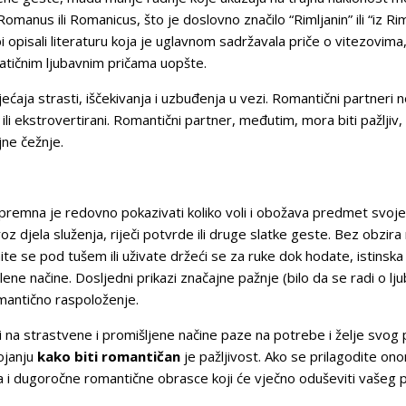
omanus ili Romanicus, što je doslovno značilo “Rimljanin” ili “iz Rim
bi opisali literaturu koja je uglavnom sadržavala priče o vitezovima
atičnim ljubavnim pričama uopšte.
ećaja strasti, iščekivanja i uzbuđenja u vezi. Romantični partneri ne
ili ekstrovertirani. Romantični partner, međutim, mora biti pažljiv, p
jne čežnje.
premna je redovno pokazivati koliko voli i obožava predmet svoje
oz djela služenja, riječi potvrde ili druge slatke geste. Bez obzira 
enite se pod tušem ili uživate držeći se za ruke dok hodate, istins
ene načine. Dosljedni prikazi značajne pažnje (bilo da se radi o ljub
mantično raspoloženje.
ji na strastvene i promišljene načine paze na potrebe i želje svog
ojanju
kako biti romantičan
je pažljivost. Ako se prilagodite ono
 i dugoročne romantične obrasce koji će vječno oduševiti vašeg p