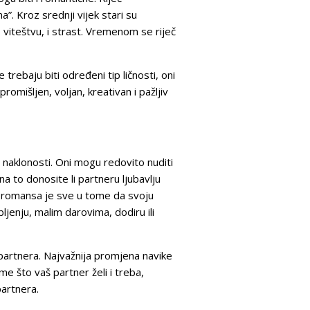
a”. Kroz srednji vijek stari su
, viteštvu, i strast. Vremenom se riječ
 trebaju biti određeni tip ličnosti, oni
romišljen, voljan, kreativan i pažljiv
 naklonosti. Oni mogu redovito nuditi
na to donosite li partneru ljubavlju
ka romansa je sve u tome da svoju
ljenju, malim darovima, dodiru ili
 partnera. Najvažnija promjena navike
me što vaš partner želi i treba,
artnera.