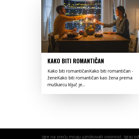
KAKO BITI ROMANTIČAN
Kako biti romantičanKako biti romantičan -
ženeKako biti romantičan kao žena prema
muškarcu ključ je...
Igre na sreću mogu uzrokovati ovisnost. Igraj 