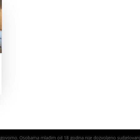
odgovorno. Osobama mlađim od 18 godina nije dozvoljeno sudjelovanj